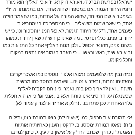
ישראל (בפרשת הברכה), וזעירא דויקרא, ידוע כי האל"ף הוא מורה
ורומז היחוד הגמור, אם במספרו שהוא אחד, ואם בתמונתו, א' יו"י
בגימטריא שם המיוחד, שהוא המורה על אחדות, כמו שנאמר הוי"ה
אחד, כי שאר שמות מושאלים… כי המספר כ"ו בגימטריא ב'
פעמים אחד, ר"ל על היחוד הגמור, לא כא' המנוי והספור וכו', כי יש
יחוד ב' פנים, כללי ופרטי… מה שאינו כן השי"ת שאין יחידות כמוהו
בשום פנים, וזהו א' הכפול… ולכן תנוח האל"ף אחר כל התנועות כמו
וב א רא שית, ראש וראשון… כי האחד הגמור אינו נתפס במקום
והכל מקומו…
ובזה נבין מה שלפעמים נמצאו אלפי"ן נוספים כמו אשכר יקריבו
והאזניחו נהרות, ובאזרוע נטויה… ופעמים תחסר כמו מרשית
השנה… ואין להאריך כאן בזה. ואמרו כי ניחם הקב"ה לאל"ף
שכשנגלה על הר סיני אינו פותח אלא בו, אנכי וגו', כי אז הוא תכלית
גלוי האחדות לכן פתח בו… (חלק א אור זרוע לצדיק עמוד לא)
א': תמורת אות הכפול, כמו (ישעיה י"ח) בזאו תמורת בזזו, (תילים
נ"ח) ימאסו תמורת ימססו. ב', להקטין הענין כאחיותיה אותיות
האמנתי"ו, כדרך שכתב הרד"ק על אישון בת עין. ג', סימן למדבר