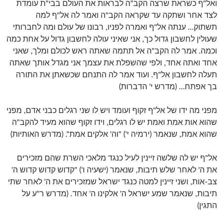
ואל"ף כשראת שרצה הקב"ה לבראות את העולם בבי"ת עומדת
לצד אחר ושתקה עד שקראה הקב"ה ואמר לה אל"ף למה
תשתוק… ענתה אל"ף ואמרה לפניו, רבונו של עולם ומה לחברותי
שעולין לחשבון גדול כך, אני שאיני עולה לחשבון גדול על אחת כמה
וכמה. אמר לה הקב"ה אל תתמה שאתה ראש לכולם ומלך, שאני
אחד ואתה אחד, ולפי שהשפלת את עצמך אני מגדל אותך שאתה
תעלה לחשבון אל"ף. ועוד אמר לה התנחם שכשאתן את התורה
בך אפתח… (מדרש י' הדברות)
מפני מה ידו של אל"ף זקוף ועומד ויש לו שני רגלים כבני אדם, מפני
שהוא אות אמת ואמת יש לו רגלים, וידו זקוף שהוא מעיד להקב"ה
שהוא אמת, שנאמר (ירמיה י') "וה' אלקים אמת". (מדרש האותיות)
אל"ף יש לה שלשה זיינין לעיל כנגד מלאכי השרת שהם מזכירים
את ה' לאחר שלש תיבות, שנאמר (ישעיה ו') "קדוש קדוש קדוש ה'
צב-אות, ושני זיינין למטה כנגד ישראל שמזכירים את ה' לאחר שתי
תיבות, שנאמר שמע ישראל ה' אלקינו ה' אחד. (מדרש ר"ע על
התגין)