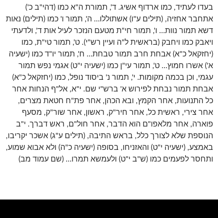
בעדו לעתיד, כמו ארדוף אשיג. ד', תמורת ה"א כמו (דהי"ב כ')
אתחבר אחזיה, (תילים ע"ו) אשתוללו… ה', תמור ו' כמו (תילים) נאות
דשא תמור נוות… ו', תמור חי"ת מטעם הנזכר לעיל אות ד', ולדעתי
ויאבק כמו ויחבק (בראשית ל"ה ועיין רש"י). ט', תמור טי"ת, כמו
(יחזקאל כ"א) אבחת חרב תמור טבחת… ח', תמור יו"ד כמו (ישעיה
א') אשרו חמוץ… ט', תמור עי"ן כמו (ישעיה י"ט) אגמי נפש תמור
עגמי, וכן בכמה מקומות. י', תמור נ' ביסוד נופל, כמו (יחזקאל כ"א)
אבחת תמור נבחת לפירוש א' ברש"י שם. י"א, אל"ף הנחות אחר
כל התנועות, אחר הקמץ, ובא הכהן, אחר פת"ח חטאת מצרים,
אחר צירי, ראשית כל, אחר חיר"ק, ראשון, אחר שור"ק, מסעף
פוארה, אחר מלאפו"ם הוא הדבר, אחר חול"ם, ראש דברך. י"ב
הנוספת שלא לצורך כלל, בראש התיבה, (תילים ע"ג) אשכר יקריבו,
באמצע, (ישעיה י"ט) והאזניחו, בסופה (ישעיה כ"ה) ולא אבוא שמוע,
ותחסר לפעמים כמו (ש"ב י"ט) ולעמשא תמרו… (שם עמוד מב)