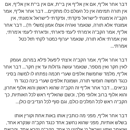
דבר אחר אל"ף, אם אין אל"ף אין בי"ת, אם אין בי"ת אין אל"ף, אם
אין תורה תמימה אין כל העולם כלו מתקיים… דבר אחר אל"ף, אמר
הקב"ה א'מונתי ל'ישראל פ'קדתי, ופ'קדתי ל'ישראל א'מונתי, אין
אמונתי אלא תורה, שנאמר ואהיה אצלו אמון (משלי ח')… דבר אחר
אל"ף, אמר הקב"ה א'מרתי ל'עמי פ'ארתי, ופ'ארתי ל'עמי א'מרתי,
ואין אמרתי אלא תורה, שנאמר יערוף כמטר לקחי תזל כטל
אמרתי…
דבר אחר אל"ף, אמר הקב"ה א'צתי ל'פעול פ'לא במרום, ועומק
לאין חקר ואין מספר, שנאמר עושה גדולות עד אין חקר… דבר אחר
אל"ף, מלמד שחמשת אלפים שערי חכמה נפתחו לו למשה בסיני
כנגד חמשה חומשי תורה, ושמונת אלפים שערי בינה כנגד ח'
נביאים… דבר אחר אל"ף זה הקב"ה שהוא ראשון והוא אלוף אחרון,
והוא אלוף ברוב אלופי מלך, וכשם שהאל"ף ראש לכל האותיות, כך
הקב"ה ראש לכל המלכים כולם, וגם סוף לכל הנדיבים כולן…
דבר אחר אל"ף, מפני מה כותבין אותו באות אחת וקורין אותו
בשלש אותיות, מפני שהוא נחשב אחד כנגד הקב"ה שנקרא אחד,
שנאמר שמע ישראל ה' אלקינו ה' אחד, הקב"ה נקרא אחד, וקריאת