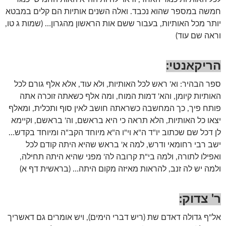
חמשה במספר שהוא נכבד. ואלה השנים אותיות הם קלים במבטא
יותר מכל האותיות, בעבור ששם אות הראשון מהגרון… (שמות ג טו,
וראה שם עוד)
הריקאנטי:
ספר הבהיר: וא' ראש לכל האותיות, ולא עוד, אלא אלף גורם לכל
האותיות קיומן, והא' דמות המוח, ומה אלף כשאתה זוכרה אתה
פותח פיך, כך המחשבה כשראתה חושב לאין סוף ותכלית, ומאלף
יצאו כל האותיות, הלא תראה כי היא בראשם, וה' בראשם, וקיימא
לן דכל שם שכתוב יו"ד ה"א וי"ו ה"א מיוחד הקב"ה ומיוחד בקדש…
ישב רבי רחומאי ודרש, למה א' בראש שהיא היתה קודם לכל
ואפילו לתורה, ולמה בי"ת קרובה לה' מפני שהיא היתה תחילה,
ולמה יש לה זנב, להראות מאיזה מקום היתה… (בראשית דף א)
ר' צדוק:
אל"ף גדולה דאדם שת (ריש דברי הימים), ויש אומרים גם דאשריך