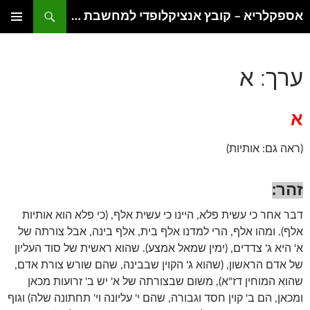
דלג
חיפוש
אספקלריא – קובץ אנציקלופדי למחשבת היהדות
תוכן
תפריט
ראשי
ערך: א
א
(ראה גם: אותיות)
זהר:
דבר אחר כי עשית פלא, היינו כי עשית אלף, (כי פלא הוא אותיות
אלף). ומהו אלף, הרי למדנו אלף בית, אלף בינה, אבל צורתה של
א' היא ג' צדדים, (ימין שמאל אמצע). שהוא ראשית של סוד העליון
של אדם הראשון, (שהוא ג' הקוין שבבינה, שהם שורש צורת אדם,
שהוא המוחין דז"א), משום שבצורתה של א' יש ב' זרועות מכאן
ומכאן, הם ב' קוין חסד וגבורה, שהם י' עליונה וי' תחתונה שלה) וגוף