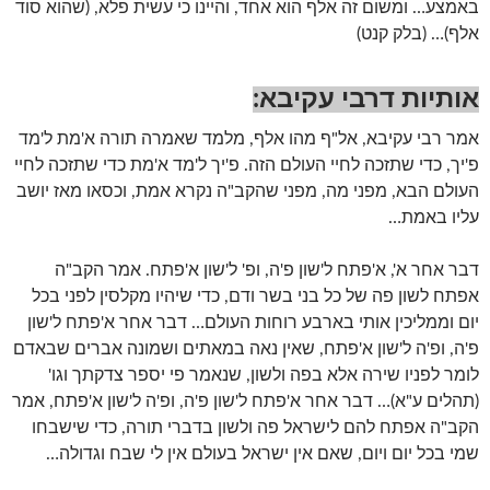
באמצע… ומשום זה אלף הוא אחד, והיינו כי עשית פלא, (שהוא סוד
אלף)… (בלק קנט)
אותיות דרבי עקיבא:
אמר רבי עקיבא, אל"ף מהו אלף, מלמד שאמרה תורה א'מת ל'מד
פ'יך, כדי שתזכה לחיי העולם הזה. פ'יך ל'מד א'מת כדי שתזכה לחיי
העולם הבא, מפני מה, מפני שהקב"ה נקרא אמת, וכסאו מאז יושב
עליו באמת…
דבר אחר א', א'פתח ל'שון פ'ה, ופ' ל'שון א'פתח. אמר הקב"ה
אפתח לשון פה של כל בני בשר ודם, כדי שיהיו מקלסין לפני בכל
יום וממליכין אותי בארבע רוחות העולם… דבר אחר א'פתח ל'שון
פ'ה, ופ'ה ל'שון א'פתח, שאין נאה במאתים ושמונה אברים שבאדם
לומר לפניו שירה אלא בפה ולשון, שנאמר פי יספר צדקתך וגו'
(תהלים ע"א)… דבר אחר א'פתח ל'שון פ'ה, ופ'ה ל'שון א'פתח, אמר
הקב"ה אפתח להם לישראל פה ולשון בדברי תורה, כדי שישבחו
שמי בכל יום ויום, שאם אין ישראל בעולם אין לי שבח וגדולה…