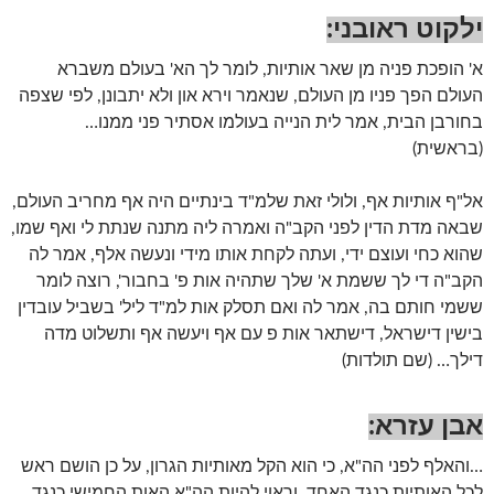
ילקוט ראובני:
א' הופכת פניה מן שאר אותיות, לומר לך הא' בעולם משברא
העולם הפך פניו מן העולם, שנאמר וירא און ולא יתבונן, לפי שצפה
בחורבן הבית, אמר לית הנייה בעולמו אסתיר פני ממנו…
(בראשית)
אל"ף אותיות אף, ולולי זאת שלמ"ד בינתיים היה אף מחריב העולם,
שבאה מדת הדין לפני הקב"ה ואמרה ליה מתנה שנתת לי ואף שמו,
שהוא כחי ועוצם ידי, ועתה לקחת אותו מידי ונעשה אלף, אמר לה
הקב"ה די לך ששמת א' שלך שתהיה אות פ' בחבור', רוצה לומר
ששמי חותם בה, אמר לה ואם תסלק אות למ"ד ליל' בשביל עובדין
בישין דישראל, דישתאר אות פ עם אף ויעשה אף ותשלוט מדה
דילך… (שם תולדות)
אבן עזרא:
…והאלף לפני הה"א, כי הוא הקל מאותיות הגרון, על כן הושם ראש
לכל האותיות כנגד האחד, וראוי להיות הה"א האות החמישי כנגד