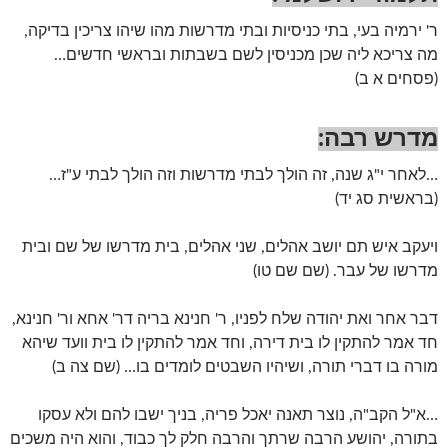
ר' ירמיה בעי, בתי כניסיות ובתי מדרשות מהו שיהו צריכין בדיקה,
מה צריכא ליה שכן מכניסין לשם בשבתות ובראשי חדשים…
(פסחים א ב)
מדרש רבה:
…לאחר י"ג שנה, זה הולך לבתי מדרשות וזה הולך לבתי ע"ז…
(בראשית סג יד)
ויעקב איש תם יושב אהלים, שני אהלים, בית מדרשו של שם ובית
מדרשו של עבר. (שם שם טו)
דבר אחר ואת יהודה שלח לפניו, ר' חנינא בריה דר' אחא ור' חנינא,
חד אמר להתקין לו בית דירה, וחד אמר להתקין לו בית וועד שיהא
מורה בו דברי תורה, ושיהיו השבטים לומדים בו… (שם צה ב)
…א"ל הקב"ה, נוצר תאנה יאכל פריה, בניך ישבו להם ולא עסקו
בתורה, יהושע הרבה שרתך והרבה חלק לך כבוד, והוא היה משכים