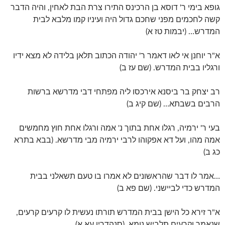
גופא בימי ר' דוסא בן הרכינס התירו צרת הבת לאחין, והיה הדבר
קשה לחכמים מפני שחכם גדול היה ועיניו קמו מלבא לבית
המדרש… (יבמות טז א)
א"ר יוחנן אי לאו דאמר ר' יהודה הכתוב תלאן בלידה לא מצא ידיו
ורגליו בבית המדרש. (שם עז ב)
רב יצחק בר ביסנא אירכסו ליה מפתחי דבי מדרשא ברשות
הרבים בשבתא… (שם קיג ב)
בעי ר' ירמיה, רגלו אחת בתוך נ' אמה ורגלו אחת חוץ מחמשים
אמה מהו, ועל דא אפקוהו לרבי ירמיה מבי מדרשא. (בבא בתרא
כג ב)
…אמר לו דבר שהראשונים לא אמרו בו טעם תשאלני בבית
המדרש כדי לביישני. (שם פא ב)
א"ר זירא כל הישן בבית המדרש תורתו נעשית לו קרעים קרעים,
שנאמר וקרעים תלביש נומא. (סנהדרין עא א)