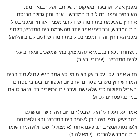
מפנין אפילו ארבע וחמש קופות של תבן ושל תבואה מפני
האורחים ומפני בטול בית המדרש… א"ר יוחנן גדולה הכנסת
אורחין כהשכמת בית המדרש, דקתני מפני האורחין ומפני בטול
בית המדרש, ורב דימי אמר יותר מהשכמת בית המדרש, דקתני
מפני האורחין, והדר ומפני בטול בית המדרש. (שם קכו ב והלאה)
…שחורות כעורב, במי אתה מוצאן, במי שמשכים ומעריב עליהן
לבית המדרש… (עירובין כא ב)
תניא אמרו עליו על ר' עקיבא מימיו לא אמר הגיע עת לעמוד בבית
המדרש חוץ מערבי פסחים וערב יום הכפורים, בערבי פסחים
בשביל תינוקות כדי שלא ישנו, וערב יום הכפורים כדי שיאכילו את
בניהם. (פסחים קט א)
אמרו עליו על הלל הזקן שבכל יום ויום היה עושה ומשתכר
בטרפעיק, חציו היה נותן לשומר בית המדרש, וחציו לפרנסתו
ולפרנסת אנשי ביתו, פעם אחת לא מצא להשכר ולא הניחו שומר
בית המדרש להכנס… (יומא לה ב)