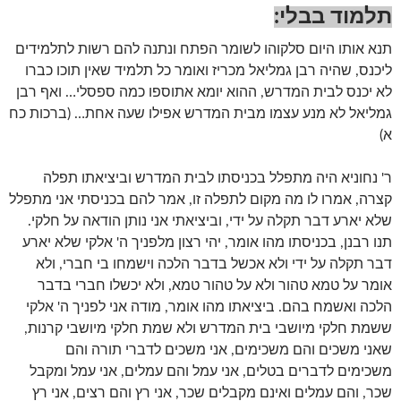
תלמוד בבלי:
תנא אותו היום סלקוהו לשומר הפתח ונתנה להם רשות לתלמידים
ליכנס, שהיה רבן גמליאל מכריז ואומר כל תלמיד שאין תוכו כברו
לא יכנס לבית המדרש, ההוא יומא אתוספו כמה ספסלי… ואף רבן
גמליאל לא מנע עצמו מבית המדרש אפילו שעה אחת… (ברכות כח
א)
ר' נחוניא היה מתפלל בכניסתו לבית המדרש וביציאתו תפלה
קצרה, אמרו לו מה מקום לתפלה זו, אמר להם בכניסתי אני מתפלל
שלא יארע דבר תקלה על ידי, וביציאתי אני נותן הודאה על חלקי.
תנו רבנן, בכניסתו מהו אומר, יהי רצון מלפניך ה' אלקי שלא יארע
דבר תקלה על ידי ולא אכשל בדבר הלכה וישמחו בי חברי, ולא
אומר על טמא טהור ולא על טהור טמא, ולא יכשלו חברי בדבר
הלכה ואשמח בהם. ביציאתו מהו אומר, מודה אני לפניך ה' אלקי
ששמת חלקי מיושבי בית המדרש ולא שמת חלקי מיושבי קרנות,
שאני משכים והם משכימים, אני משכים לדברי תורה והם
משכימים לדברים בטלים, אני עמל והם עמלים, אני עמל ומקבל
שכר, והם עמלים ואינם מקבלים שכר, אני רץ והם רצים, אני רץ