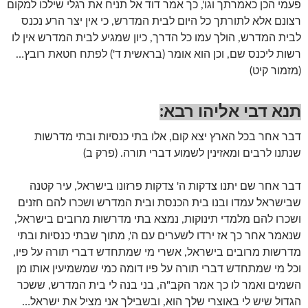
פעמי הכן כאמרתך וגו', כך אמר דוד אל תניח את רגלי שילכו למקום
רצונם אלא לתורתך כל היום לבית המדרש, כי אין יצר הרע נכנס
לבית המדרש, הולך עמו כל הדרך, כיון שמגיע לבית המדרש אין לו
רשות ליכנס שם, וכן הוא אומר (בראשית ד') לפתח חטאת רובץ…
(מזמור קיט)
תנא דבי אליהו רבא:
דבר אחר בכל הארץ יצא קום, אלו בתי כנסיות ובתי מדרשות
שנתנו לרבים ומאזינין לשמוע דברי תורה. (פרק ב)
דבר אחר שם יתנו צדקות ה' צדקות פרזונו בישראל, עיר קטנה
שבישראל עמדו ובנו בית הכנסת ובית המדרש ושכרו להם חזנים
ושכרו להם מלמדי תינוקות, נמצא בתי מדרשות מרובים בישראל,
שנאמר אחר כך אז ירדו לשערים עם ה', מתוך שבתי כנסיות ובתי
מדרשות מרובים בישראל, אשרי מי שמתחדש דברי תורה על פיו,
וכל מי שמתחדש דברי תורה על פיו דומה כמי שמשמיעין אותו מן
השמים ואמר לו כך אמר הקב"ה, בני בנה לי בית המדרש, ששכר
הגדול שיש לי באוצרי שלך הוא, ובשבילך אני מציל את ישראל…