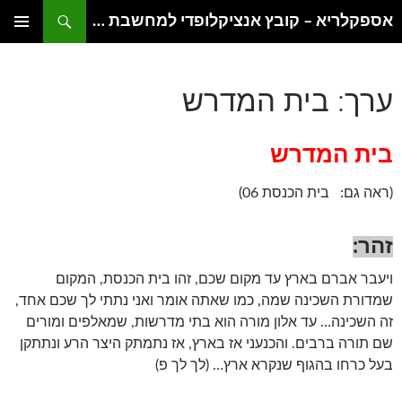
דלג
חיפוש
אספקלריא – קובץ אנציקלופדי למחשבת היהדות
תוכן
תפריט
ראשי
ערך: בית המדרש
בית המדרש
(ראה גם: בית הכנסת 06)
זהר:
ויעבר אברם בארץ עד מקום שכם, זהו בית הכנסת, המקום
שמדורת השכינה שמה, כמו שאתה אומר ואני נתתי לך שכם אחד,
זה השכינה… עד אלון מורה הוא בתי מדרשות, שמאלפים ומורים
שם תורה ברבים. והכנעני אז בארץ, אז נתמתק היצר הרע ונתתקן
בעל כרחו בהגוף שנקרא ארץ… (לך לך פ)