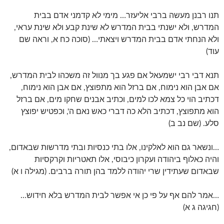
תנו רבנן מעשה ברבי אליעזר… מימי לא קדמני אדם בבית
המדרש, ולא ישנתי בבית המדרש לא שינת קבע ולא שינת עראי,
ולא הנחתי אדם בבית המדרש ויצאתי… (סוכה כח א, וראה שם
עוד)
תנא דבי רבי ישמעאל אם פגע בך מנוול זה משכהו לבית המדרש,
אם אבן הוא נימוח, אם ברזל הוא מתפוצץ, אם אבן הוא נימוח,
דכתיב הוי כל צמא לכו למים, וכתיב אבנים שחקו מים, אם ברזל
הוא מתפוצץ, דכתיב הלא כה דברי כאש נאם ה', וכפטיש יפוצץ
סלע. (שם נב ב)
…ונשאר גם הוא לאלקינו, אלו בתי כנסיות ובתי מדרשות שבאדום,
והיה כאלוף ביהודה ועקרון כיבוסי, אלו תאטריות וקרקסיות
שבאדום שעתידין שרי יהודה ללמד בהן תורה ברבים. (מגילה ו א)
…אמר להם אף על פי כן אי אפשר לבית המדרש בלא חידוש…
(חגיגה ג א)