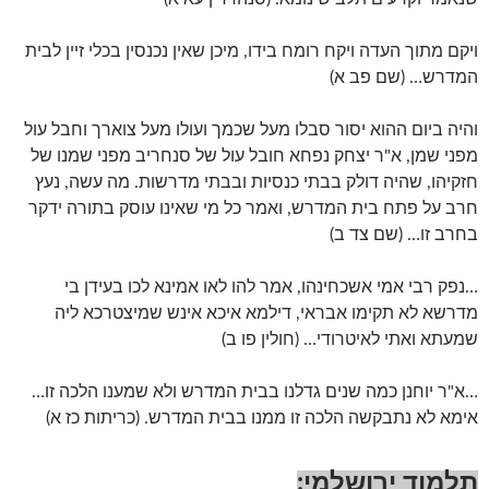
ויקם מתוך העדה ויקח רומח בידו, מיכן שאין נכנסין בכלי זיין לבית
המדרש… (שם פב א)
והיה ביום ההוא יסור סבלו מעל שכמך ועולו מעל צוארך וחבל עול
מפני שמן, א"ר יצחק נפחא חובל עול של סנחריב מפני שמנו של
חזקיהו, שהיה דולק בבתי כנסיות ובבתי מדרשות. מה עשה, נעץ
חרב על פתח בית המדרש, ואמר כל מי שאינו עוסק בתורה ידקר
בחרב זו… (שם צד ב)
…נפק רבי אמי אשכחינהו, אמר להו לאו אמינא לכו בעידן בי
מדרשא לא תקימו אבראי, דילמא איכא אינש שמיצטרכא ליה
שמעתא ואתי לאיטרודי… (חולין פו ב)
…א"ר יוחנן כמה שנים גדלנו בבית המדרש ולא שמענו הלכה זו…
אימא לא נתבקשה הלכה זו ממנו בבית המדרש. (כריתות כז א)
תלמוד ירושלמי: