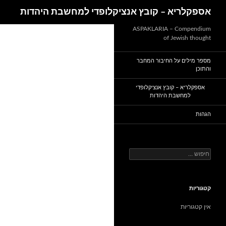
חיפוש
אספקלריא – קובץ אנציקלופדי למחשבת היהדות
דלג
ASPAKLARIA – Compendium
of Jewish thought
תוכן
מספר מילים על החיבור המחבר
והתוכן
אספקלריא – קובץ אנציקלופדי
למחשבת היהדות
הגהות
חיפוש:
קטגוריות
אין קטגוריות