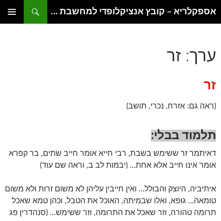
דלג
חיפוש
אספקלריא – קובץ אנציקלופדי למחשבת היהדות
תוכן
תפריט
ראשי
ערך: זר
זר
(ראה גם: אזרח, נכרי, תושב)
תלמוד בבלי:
דאיתמר זר ששימש בשבת, רבי חייא אומר חייב שתים, בר קפרא
אומר אינו חייב אלא אחת… (יבמות לב ב, וראה שם עוד)
איתיביה, היוצק והבולל… ואין חייבין עליהן לא משום זרות ולא משום
טומאה… גופא, ואלו שבמיתה, האוכל את הטבל, וכהן טמא שאכל
תרומה טהורה, וזר שאכל את התרומה, וזר ששימש… (סנהדרין פג