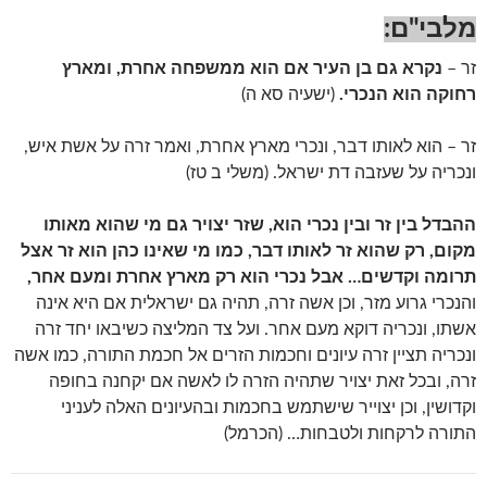
מלבי"ם:
זר –
נקרא גם בן העיר אם הוא ממשפחה אחרת, ומארץ
רחוקה הוא הנכרי.
(ישעיה סא ה)
זר – הוא לאותו דבר, ונכרי מארץ אחרת, ואמר זרה על אשת איש,
ונכריה על שעזבה דת ישראל. (משלי ב טז)
ההבדל בין זר ובין נכרי הוא, שזר יצויר גם מי שהוא מאותו
מקום, רק שהוא זר לאותו דבר, כמו מי שאינו כהן הוא זר אצל
תרומה וקדשים… אבל נכרי הוא רק מארץ אחרת ומעם אחר,
והנכרי גרוע מזר, וכן אשה זרה, תהיה גם ישראלית אם היא אינה
אשתו, ונכריה דוקא מעם אחר. ועל צד המליצה כשיבאו יחד זרה
ונכריה תציין זרה עיונים וחכמות הזרים אל חכמת התורה, כמו אשה
זרה, ובכל זאת יצויר שתהיה הזרה לו לאשה אם יקחנה בחופה
וקדושין, וכן יצוייר שישתמש בחכמות ובהעיונים האלה לעניני
התורה לרקחות ולטבחות… (הכרמל)