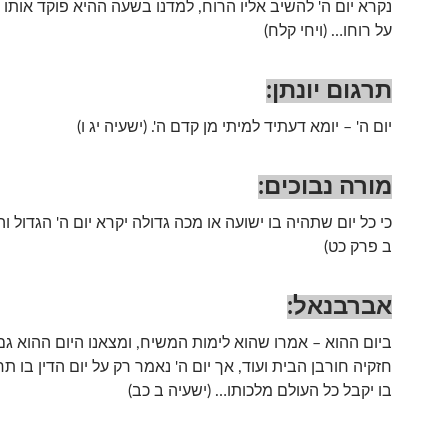
נקרא יום ה' להשיב אליו הרוח, למדנו בשעה ההיא פוקד אותו
על רוחו… (ויחי קלח)
תרגום יונתן
:
יום ה' – יומא דעתיד למיתי מן קדם ה'. (ישעיה יג ו)
מורה נבוכים
:
כי כל יום שתהיה בו ישועה או מכה גדולה יקרא יום ה' הגדול וה
ב פרק כט)
אברבנאל
:
ביום ההוא – אמרו שהוא לימות המשיח, ומצאנו היום ההוא גם 
חזקיה חורבן הבית ועוד, אך יום ה' נאמר רק על יום הדין בו ת
בו יקבל כל העולם מלכותו… (ישעיה ב כב)