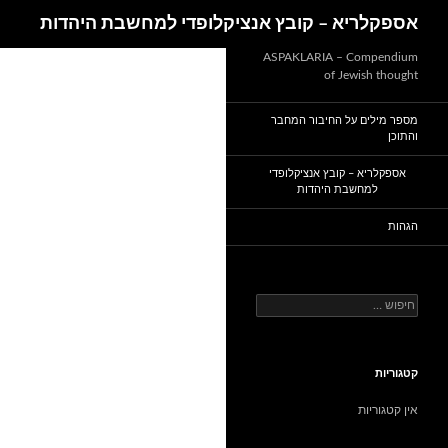
חיפוש
אספקלריא – קובץ אנציקלופדי למחשבת היהדות
דלג
ASPAKLARIA – Compendium
of Jewish thought
תוכן
מספר מילים על החיבור המחבר
והתוכן
אספקלריא – קובץ אנציקלופדי
למחשבת היהדות
הגהות
חיפוש:
קטגוריות
אין קטגוריות