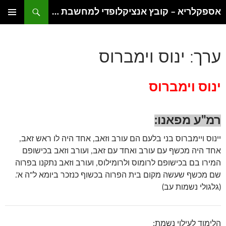
דלג
חיפוש
אספקלריא – קובץ אנציקלופדי למחשבת היהדות
תוכן
תפריט
ראשי
ערך: ינוס וימברוס
ינוס וימברוס
רמ"ע מפאנו:
יינוס ויימברוס בני בלעם הם עורב וזאב, אחד היה לו ראש זאב,
אחד היה מכשף עם עורב ואחד עם זאב, ועורב וזאב בכישופם
המירו בם בכישופם לרומוס ולרומילוס, ועורב וזאב נתקנו בפרוה
שם מכשף שעשה מקום בית הפרוה בכשוף כנזכר ביומא ל"ה א'.
(גלגולי נשמות עב)
הלימוד לעילוי נשמת: