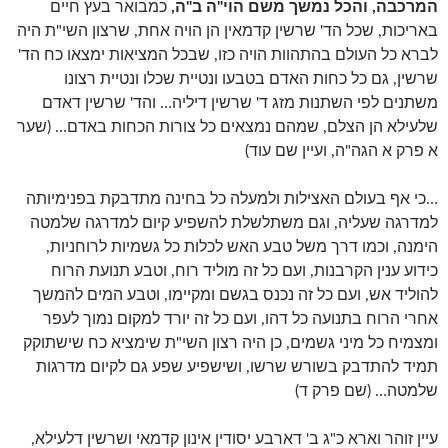
המרכבה, והכל נמשך משם הוי"ה ב"ה,
כמבואר בעץ חיים
באריכות, שכל הד' שרשין קדמאין הן הויה אחת, שרצון השי"ת היה
לברא כל העולם בהתהוות הויה כזו, שבכל המציאות ימצאו כח הד'
שרשין, גם כל כחות האדם בטבעו ונטיית שכלו ונטיית רצונו
משתנים לפי השתנות מזג ד' שרשין דיליה… והד' שרשין דאדם
שלעילא הן הצלם, שמהם נמצאים כל צורות הכחות באדם… (שער
א פרק א הגה"ה, ועיין שם עוד)
…כי אף בעולם האצילות ולמעלה כל בחינה מתדבקת בפנימיותה
למדרגה שעליה, וגם משתלשלת להשפיע קיום למדרגה שלמטה
הימנה, וכמו דרך משל טבע האש לכלות כל גשמיות לרוחניות,
כידוע ענין הקרבנות, ועם כל זה מוליד רוח, וטבע תנועת הרוח
להוליד אש, ועם כל זה נכנס בגשם ומקיימו, וטבע המים להמשך
אחרי הרוח בתנועה כל דהו, ועם כל זה יורד למקום נמוך לעפר
ומצמיח כל מיני גשמים, כן היה רצון השי"ת שימציא כח שישתוקק
תמיד להתדבק בשורש שרשו, ושישפיע שפע גם לקיום מדרגות
שלמטה… (שם פרק ד)
עיין זוהר וארא כ"ג ב' דארבע יסודין אינון קדמאי ושרשין דלעילא,