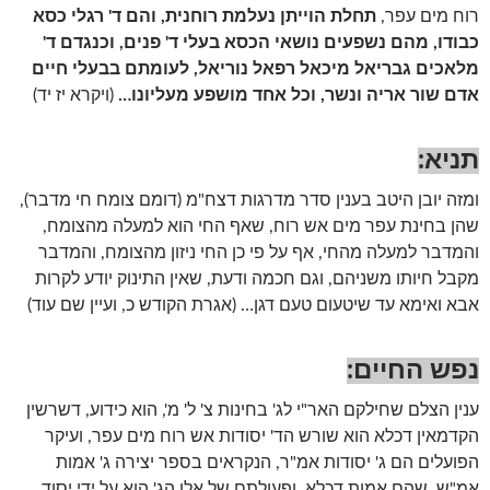
רוח מים עפר,
תחלת הוייתן נעלמת רוחנית, והם ד' רגלי כסא
כבודו, מהם נשפעים נושאי הכסא בעלי ד' פנים, וכנגדם ד'
מלאכים גבריאל מיכאל רפאל נוריאל, לעומתם בבעלי חיים
אדם שור אריה ונשר, וכל אחד מושפע מעליונו…
(ויקרא יז יד)
תניא:
ומזה יובן היטב בענין סדר מדרגות דצח"מ (דומם צומח חי מדבר),
שהן בחינת עפר מים אש רוח, שאף החי הוא למעלה מהצומח,
והמדבר למעלה מהחי, אף על פי כן החי ניזון מהצומח, והמדבר
מקבל חיותו משניהם, וגם חכמה ודעת, שאין התינוק יודע לקרות
אבא ואימא עד שיטעום טעם דגן… (אגרת הקודש כ, ועיין שם עוד)
נפש החיים:
ענין הצלם שחילקם האר"י לג' בחינות צ' ל' מ', הוא כידוע, דשרשין
הקדמאין דכלא הוא שורש הד' יסודות אש רוח מים עפר, ועיקר
הפועלים הם ג' יסודות אמ"ר, הנקראים בספר יצירה ג' אמות
אמ"ש, שהם אמות דכלא. ופעולתם של אלו הג' הוא על ידי יסוד