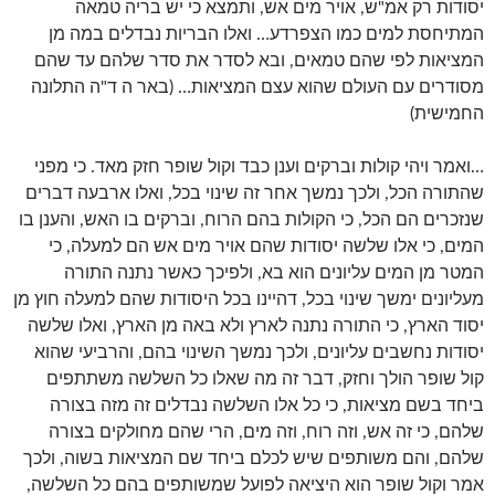
יסודות רק אמ"ש, אויר מים אש, ותמצא כי יש בריה טמאה
המתיחסת למים כמו הצפרדע… ואלו הבריות נבדלים במה מן
המציאות לפי שהם טמאים, ובא לסדר את סדר שלהם עד שהם
מסודרים עם העולם שהוא עצם המציאות… (באר ה ד"ה התלונה
החמישית)
…ואמר ויהי קולות וברקים וענן כבד וקול שופר חזק מאד. כי מפני
שהתורה הכל, ולכך נמשך אחר זה שינוי בכל, ואלו ארבעה דברים
שנזכרים הם הכל, כי הקולות בהם הרוח, וברקים בו האש, והענן בו
המים, כי אלו שלשה יסודות שהם אויר מים אש הם למעלה, כי
המטר מן המים עליונים הוא בא, ולפיכך כאשר נתנה התורה
מעליונים ימשך שינוי בכל, דהיינו בכל היסודות שהם למעלה חוץ מן
יסוד הארץ, כי התורה נתנה לארץ ולא באה מן הארץ, ואלו שלשה
יסודות נחשבים עליונים, ולכך נמשך השינוי בהם, והרביעי שהוא
קול שופר הולך וחזק, דבר זה מה שאלו כל השלשה משתתפים
ביחד בשם מציאות, כי כל אלו השלשה נבדלים זה מזה בצורה
שלהם, כי זה אש, וזה רוח, וזה מים, הרי שהם מחולקים בצורה
שלהם, והם משותפים שיש לכלם ביחד שם המציאות בשוה, ולכך
אמר וקול שופר הוא היציאה לפועל שמשותפים בהם כל השלשה,