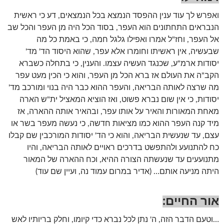
ואפרש לך עוד ענין ההפסד הנמצא בכל הנמצאים, דע כי ראשית
הנבראים התחתונים הוא העפר, בסוד הכל היה מן העפר והכל שב
אל העפר, וחז"ל אמרו ואפילו גלגל חמה, כי באמת כל מה
שבעשיה, אין ראשיתו וחומרו אלא עפר, שהוא היסוד הד' מד'
יסודות ארמ"ע, שכנגד העשיה עצמו. והענין, כי בתחלה כשברא
הקב"ה את העולם אז ברא הכל מן העפר, והוא כי הכין מעט עפר
מה שרצה לאותה הבריאה, והעפר ההוא כבר היה בנוי ומורכב מד'
יסודות, כי אין שום נברא פשוט, ואז הוציא המאציל ית"ש הארה
מאחת המאורות והאיר על אותו עפר, ובהאיר אותה ההארה, אז
מיד קנה העפר ההוא כמו מציאות חדשה, כי נעשה מעפר בשר או
עצם, עד שנעשית הבריאה, והוא כי הד' יסודות המורכבין שם קבלו
כח להתנועע ולהתפשט בדרכים ראויים לאותה הבריאה, והיו
מתנועעים עד שנעשתה הצורה ההיא, וכח ההארה של המאור
היתה מניעה אותם… (אדיר במרום עמוד נה, ועיין שם עוד)
אור החיים:
…וטעם הדבר הזה, ה' נתן לכל נברא כדי קיומו, וחלק בריותיו לאש