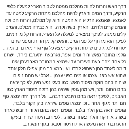
דרך האש והרוח להיות מהלכם ממטה לטבור הארץ למעלה כלפי
הרקיע, ודרך המים והארץ להיות מהלכם מתחת הרקיע למטה עד
לאמצע, שאמצע הרקיע הוא המטה והוא קל מכולם, והרוח חם ולח,
והמים קרים ולחים, והארץ יבשה וקרה, והיא כבידה מכולם, והמים
קלים ממנה, לפיכך נמצאים למעלה על הארץ, והרוח קל מן המים,
לפיכך הוא מרחף על פני המים, והאש קל מן הרוח. ומפני שהם
יסודות לכל גופים שתחת הרקיע, ימצא כל גוף וגוף מאדם ובהמה…
גולמו מחובר מאש ורוח ומים ועפר, וארבעתן יתערבו ביחד, וישתנו
כל אחד מהם בעת העירוב עד שימצא המחובר מארבעתן אינו
דומה לאחד מהן כשהוא לבדו. ואין במעורב מהן אפילו חלק אחד
שהוא אש בפני עצמו או מים בפני עצמן… אבל יש מהם גופים
שיהיה בהם חזקה מיסוד האש, כמו בעלי נפש חיה, לפיכך יראה
בהם החום יותר, ויש מהן גופין שיהיה בהן חזקה מיסוד הארץ כמו
האבנים, לפיכך יראה בהם היובש הרבה… ועל הדרך הזה ימצא גוף
חם יתר מגוף אחר… וכן ימצאו גופים שיראה בהן הקור בלבד,
וגופים יראה בהן הלח בלבד, וגופים יראה בהם הקור והיובש כאחד
בשוה, או הקור והלח כאחד בשוה… לפי רוב היסוד שהיה בעיקר
התערובת יראה מעשה אותו היסוד וטבעו בגוף המעורב.