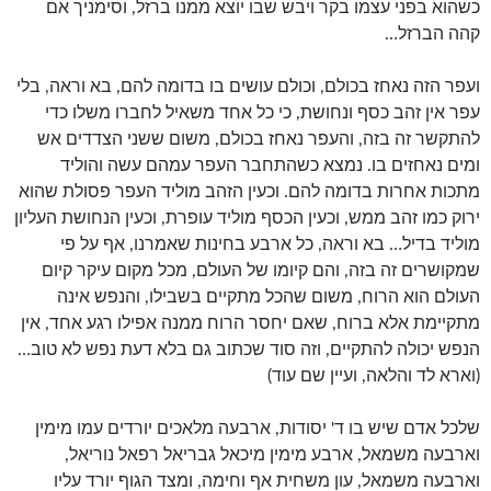
כשהוא בפני עצמו בקר ויבש שבו יוצא ממנו ברזל, וסימניך אם
קהה הברזל…
ועפר הזה נאחז בכולם, וכולם עושים בו בדומה להם, בא וראה, בלי
עפר אין זהב כסף ונחושת, כי כל אחד משאיל לחברו משלו כדי
להתקשר זה בזה, והעפר נאחז בכולם, משום ששני הצדדים אש
ומים נאחזים בו. נמצא כשהתחבר העפר עמהם עשה והוליד
מתכות אחרות בדומה להם. וכעין הזהב מוליד העפר פסולת שהוא
ירוק כמו זהב ממש, וכעין הכסף מוליד עופרת, וכעין הנחושת העליון
מוליד בדיל… בא וראה, כל ארבע בחינות שאמרנו, אף על פי
שמקושרים זה בזה, והם קיומו של העולם, מכל מקום עיקר קיום
העולם הוא הרוח, משום שהכל מתקיים בשבילו, והנפש אינה
מתקיימת אלא ברוח, שאם יחסר הרוח ממנה אפילו רגע אחד, אין
הנפש יכולה להתקיים, וזה סוד שכתוב גם בלא דעת נפש לא טוב…
(וארא לד והלאה, ועיין שם עוד)
שלכל אדם שיש בו ד' יסודות, ארבעה מלאכים יורדים עמו מימין
וארבעה משמאל, ארבע מימין מיכאל גבריאל רפאל נוריאל,
וארבעה משמאל, עון משחית אף וחימה, ומצד הגוף יורד עליו