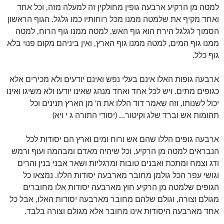
למטה מן הרקיע ארבעה גופין מחולקין זה למעלה מזה, וכל אחד
ואחד מקיף את שלמטה ממנו מכל רוחותיו כמו גלגל. הגוף הראשון
הסמוך לגלגל הירח הוא גוף האש, למטה ממנו גוף הרוח, למטה
ממנו גוף המים, למטה ממנו גוף הארץ, ואין ביניהם מקום פנוי בלא
גוף כלל.
ארבעה גופות האלו אינם בעלי נפש ואינם יודעים ולא מכירים אלא
כגופים מתים. ויש לכל אחד ואחד מנהג שאינו יודעו ולא משיגו ואינו
יכול לשנותו, וזה שאמר דוד הללו את ה' מן הארץ תנינים וכל
תהומות אש וברד שלג וקיטור… (יסודי התורה ג י ויא)
ארבעה גופים הללו שהם אש ורוח ומים וארץ הם יסודות לכל
הנבראים למטה מן הרקיע, וכל שיהיה מאדם ומבהמה ועוף ורמש
ודג וצמח ומתכת ואבנים טובות ומרגליות ושאר אבני בנין והרים
וגושי עפר הכל גולמן מחובר מארבעה יסודות הללו. נמצאו כל
הגופים שלמטה מן הרקיע חוץ מארבעה יסודות אלו מחוברים
מגולם וצורה, וגולם שלהם מחובר מארבעה יסודות האלו, אבל כל
אחד מארבעה היסודות אינו מחובר אלא מגולם וצורה בלבד.