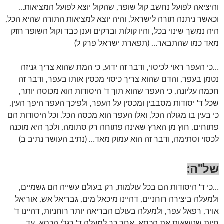
והיציאה לפועל נחשב קול שופר, שהקול יוצא לפועל המציאות…
וכאשר ניתנה תורה לישראל, והיה יוצא למציאות התורה שהיא הכל,
היה נמשך שינוי בכל, והיו קולות וברקים וענן כבד וקול השופר חזק
מאד כמו שהתבאר… (תפארת ישראל פרק ל)
…כי העפר ראוי לכיסוי, ודבר זה ידוע, כי המת שהוא צריך גניזה
נטמן בעפר, והדם שהוא צריך כיסוי מכסין אותו בעפר, ודבר זה
חכמה עליונה, כי העפר שהוא תוך ד' היסודות הוא מכוסה יותר,
שכל ד' יסודות מסבבין ומכסין על העפר, ולפיכך העפר היפך העין,
כי בעין בו מגולה הכל, ואלו העפר הוא מכסה הכל. וכל היסודות הם
פתוחים, חוץ מן הארץ שאינה פתוחה רק סתומה, ולכך היא מוכנה
לכסוי וסתימה, ודבר זה הוא עמוק מאד… (נתיב העושר נתיב ב)
של"ה:
…כי ד' היסודות הם בכל עולמות, רק בעולם עשייה הם גשמיים,
ולמעלה ביצירה רוחניים, דהיינו מיכאל מים, גבריאל אש, אוריאל
אויר, רפאל עפר, ולמעלה בעולם הבריאה יותר רוחניות, דהיינו ד'
חיות שנושאות את הכסא, אחר כך למעלה ד' רגלי הכסא, עד