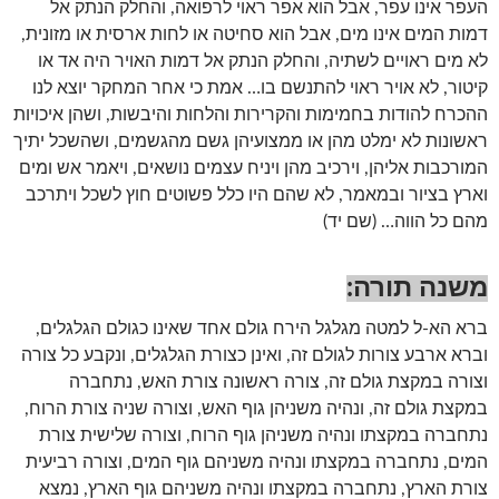
העפר אינו עפר, אבל הוא אפר ראוי לרפואה, והחלק הנתק אל
דמות המים אינו מים, אבל הוא סחיטה או לחות ארסית או מזונית,
לא מים ראויים לשתיה, והחלק הנתק אל דמות האויר היה אד או
קיטור, לא אויר ראוי להתנשם בו… אמת כי אחר המחקר יוצא לנו
ההכרח להודות בחמימות והקרירות והלחות והיבשות, ושהן איכויות
ראשונות לא ימלט מהן או ממצועיהן גשם מהגשמים, ושהשכל יתיך
המורכבות אליהן, וירכיב מהן ויניח עצמים נושאים, ויאמר אש ומים
וארץ בציור ובמאמר, לא שהם היו כלל פשוטים חוץ לשכל ויתרכב
מהם כל הווה… (שם יד)
משנה תורה:
ברא הא-ל למטה מגלגל הירח גולם אחד שאינו כגולם הגלגלים,
וברא ארבע צורות לגולם זה, ואינן כצורת הגלגלים, ונקבע כל צורה
וצורה במקצת גולם זה, צורה ראשונה צורת האש, נתחברה
במקצת גולם זה, ונהיה משניהן גוף האש, וצורה שניה צורת הרוח,
נתחברה במקצתו ונהיה משניהן גוף הרוח, וצורה שלישית צורת
המים, נתחברה במקצתו ונהיה משניהם גוף המים, וצורה רביעית
צורת הארץ, נתחברה במקצתו ונהיה משניהם גוף הארץ, נמצא