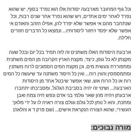
וכל גוף המחובר מארבעה יסודות אלו הוא נפרד בסוף, יש שהוא
נפרד לאחר ימים אחדים, ויש שהוא נפרד אחר שנים רבות, וכל
שנתחבר מהם אי אפשר שלא יפרד להן, אפילו הזהב והאודם אי
אפשר שלא יפסד ויחזור ליסודותיו… ונמצאו כל הדברים חוזרים
חלילה.
ארבעת היסודות האלו משתנים זה לזה תמיד בכל יום ובכל שעה
מקצתן לא כל גופן, כיצד, מקצת הארץ הקרובה מן המים משתנית
ומתפוררת ונעשית מים, וכן מקצת המים הסמוכים לרוח משתנין
ומתמסמסין והווין רוח… ואין כל היסוד משתנה עד שיעשה כל המים
רוח או כל הרוח אש, שאי אפשר שיבטל אחד מן היסודות
הארבעה… ושינוי זה יהיה בסביבת הגלגל, ומסביבתו יתחברו
ארבעתן ויהיה מהן שאר גולמי בני אדם ונפש חיה צמח ואבן
ומתכת, והא-ל נותן לכל גולם וגולם צורה ראויה לו על ידי מלאך
העשירי, שהוא הצורה הנקראת אישים… (שם פרק ד א והלאה)
מורה נבוכים: