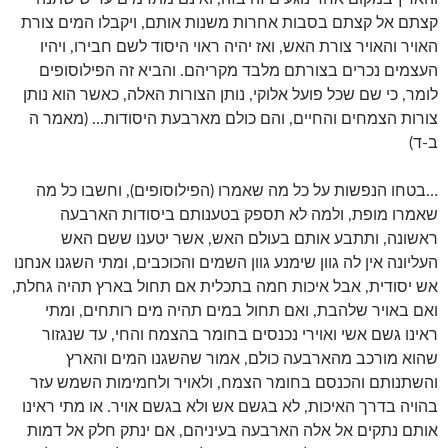
קצתם אל קצתם בסבות אחרות משנות אותם, ויקבלו המים צורת
האויר והאויר צורת האש, ואז יהיה ראוי היסוד לשם חבירו, ויהיו
העצמים נכרים בצורתם מלבד מקריהם. והביא זה הפילוסופים
לומר, כי שם שכל פועל אלוקי, נותן הצורות האלה, כאשר הוא נותן
צורות הצמחים והחיים, והם כולם מארבעת היסודות… (מאמר ה
ב-ד)
…בטחו הנפשות על כל מה שאמרו (הפילוסופים), וחשבו כל מה
שאמרו מופת, ולמה לא תספק בטענותם ביסודות הארבעה
ראשונה, ותתבע אותם בעולם האש, אשר יטענו ששם האש
העליונה אין לה גוון שימנע גוון השמים והכוכבים, ומתי השגנו אנחנו
אש יסודית, אבל איכות חמה בתכלית אם תחול בארץ תהיה גחלת,
ואם באויר שלהבת, ואם תחול במים תהיה מים רותחים, ומתי
ראינו גשם אשי ואוירי נכנסים בחומר בהצמח והחי, עד שנגזור
שהוא מורכב מהארבעה כולם, אמור שהשגנו המים והארץ
והשתנותם והכנסם בחומר הצמח, ולאויר ולחמימות השמש עזר
בהויה בדרך האיכות, לא בגשם אש ולא בגשם אויר. או מתי ראינו
אותם נתקים אל אלה הארבעה בעיניהם, אם ינתק חלק אל דמות