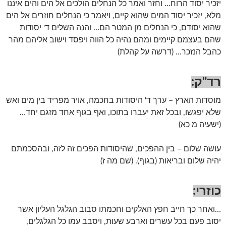
יזכיר יסוד הרוח… וחזר ואמר כל הנחלים הולכים אל הים והים איננו
מלא, יזכיר יסוד המים שהוא קיים, ויאמר כי הנחלים חוזרים אל הים
שהוא יסודם, כי הנחלים מן המטר הם… והנה השלים ד' יסודות
שהם בעצמם קיימים ומהם נהיה כל הווה ויפסד וישוב אליהם מהר
כהבל הנזכר… (דרשה על קהלת)
רד"ק:
מוסדות הארץ – ערך ד' היסודות בחכמה, אויר מפריד בין מים ואש
שלא יפגשו, ובכל זאת יעברו בתוכו, ואף בגוף אחד מזגם יחד…
(ישעיה מ כא)
עושה שלום – בין ההפכים, שהיסודות הפכים זה לזה, ובהסכמתם
יהיה שלום ובריאות (בגוף). (שם מה ז)
כוזרי:
…ואחר כך חייב חפץ האלקים וחכמתו סבוב הגלגל העליון אשר
יסוב פעם בכל עשרים וארבע שעות, ויסבב עמו כל הגלגלים,