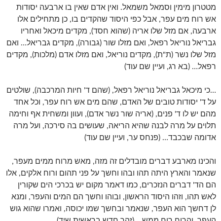
מטטרון מימין וסמאל משמאל. ואין אדם שאין בו ארבעה יסודות
אש רוח מים עפר, אבל כפי היסוד שהקדים בו, כן מתחילים אלו
ארבעה, אם מזל שלו אריה (שהוא חסד), מקדים מיכאל ואחריו
גבריאל נוריאל רפאל, ואם מזלו שור (גבורה), מקדים גבריאל… ואם
מזל שלו נשר (ת"ת), מקדים נוריאל, ואם מזלו אדם (מלכות), מקדים
רפאל… (בא רג, ועיין שם עוד)
…כי מיכאל גבריאל נוריאל רפאל, (שהם ד' חיות המרכבה), שולטים
על ד' יסודות טובים של האדם, שהם מים אש רוח עפר, וכל אחד
מהם יש לו ד' פנים, (אריה שור נשר אדם), ועוון ומשחית אף וחימה
תלוים על מרה לבנה שהיא הריאה, שעושים בה סירכה, ועל מרה
אדומה שבכבד… (פנחס ער, ועיין שם עוד)
והכינו מארבע דברים מובדלים זה מזה, מאש מרוח ממים מעפר,
שנאמר והארץ היתה תהו ובהו וחשך על פני תהום ורוח אלקים, אלו
הם הד' דברים הנזכרים, כמו דאמר מקום יש בכרכי הים שקורין
לאש תהו, וזהו היסוד הראשון, ובוהו וחשך הם המים והעפר, ומנא
לן דחשך הוא העפר, שנאמר ובחשך שמו יכוסה, ואמרו שהוא גוש
העפר, והרוח רוח ממש… (זהר חדש בראשית שיד)