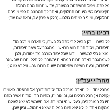
מקצתם, ויפול ההשתנות במעורב, עד שיתהוה מהם תחלה
הקיטורים כפי מיניהם החלוקים, ואחר כך המחצבים כפי מיניהם
החלוקים, ומיני הצמחים כולם… (חלק א פרק עב, וראה שם עוד)
רבינו בחיי:
כל בשרו – רק בבעל קרי כתב כל בשרו, כי האדם מורכב מד'
היסודות, ויסוד הרוח הוא הראשון ומתגבר על שאר היסודות,
ומוציא כלי למעשהו. וידוע שכל יסוד מורכב מד' יסודות, ולכן
כשמתגבר באדם הרוח המתאוה יתעוררו כל חלקי הרוח שבשאר
היסודות, ובעת השינה שהיסודות ישנים הרוח ער… (ויקרא טו טז)
מהר"י יעב"ץ:
מהבל יחד – כי האדם מורכב מד' יסודות דורך אל ההפסד, כאומרו
(קהלת א') הבל הבלים וגו', וביאור זה, מהיות הד' יסודות אשר מהם
היו כל המורכבים, בעלי שינוי ותמורה, אם השמש לא יצא לעולם
ממקום אחד, כי לא יצא היום במקום שיצא אתמול… וכיון שכן,