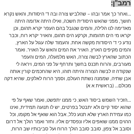
רמב"ן:
…ואחר כך אמר ובהו – שהלביש צורה ובה ד' היסודות, והאש נקרא
חושך, מפני שהאש היסודית חשכה, ואילו היתה אדומה היתה
מאדימה לנו הלילה, והמים שנגבל בהם העפר יקרא תהום, וכן
יקראו מי הים תהומות, וקרקע הים תהום, והאויר יקרא רוח, וכבר
נודע כי ד' היסודות מקשה אחת. והעמוד שלה עגול על הארץ,
והמים מקיפים הארץ, האויר את המים והאש על האויר. ואמר
הכתוב שהארץ לבשה צורה, האש מלמעלה, המים והעפר
מעורבים, והרוח תכנס בחשך ותרחף על פני המים, ויראה לי
שנקודה זו לבשה הצורה והיתה תוהו, היא שהחכמים קורין אותה
אבן שתיה, שממנה נשתת העולם, וסמך הרוח לאלקים, שהיא דקה
מכולם… (בראשית א א)
…הזכיר השמש ביסוד האש, כי ממנו יתפשט, ואמר שאף על פי
שהוא יסוד קיים ולא יתבטל בפרטים, יש לו תנועה תמידית, ואינו
כמו עמידת הארץ שלא תנוע כלל, אבל הוא שואף אל מקומו, וכל
ההוים ממנו שואפים אליו ונפסדים אליו. וחזר ואמר הולך אל דרום
וסובב אל צפון, סובב סובב הולך הרוח ועל סביבותיו שב הרוח,