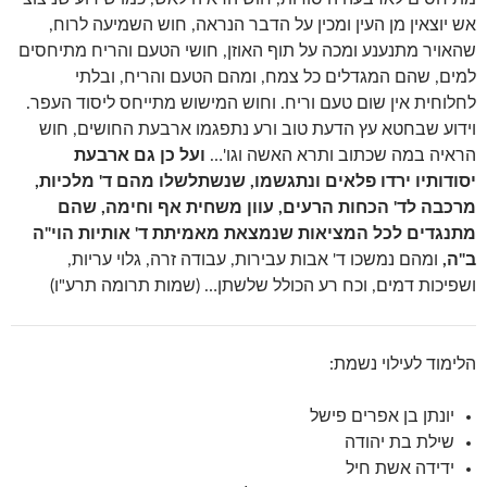
אש יוצאין מן העין ומכין על הדבר הנראה, חוש השמיעה לרוח,
שהאויר מתנענע ומכה על תוף האוזן, חושי הטעם והריח מתיחסים
למים, שהם המגדלים כל צמח, ומהם הטעם והריח, ובלתי
לחלוחית אין שום טעם וריח. וחוש המישוש מתייחס ליסוד העפר.
וידוע שבחטא עץ הדעת טוב ורע נתפגמו ארבעת החושים, חוש
הראיה במה שכתוב ותרא האשה וגו'…
ועל כן גם ארבעת
יסודותיו ירדו פלאים ונתגשמו, שנשתלשלו מהם ד' מלכיות,
מרכבה לד' הכחות הרעים, עוון משחית אף וחימה, שהם
מתנגדים לכל המציאות שנמצאת מאמיתת ד' אותיות הוי"ה
ב"ה,
ומהם נמשכו ד' אבות עבירות, עבודה זרה, גלוי עריות,
ושפיכות דמים, וכח רע הכולל שלשתן… (שמות תרומה תרע"ו)
הלימוד לעילוי נשמת:
יונתן בן אפרים פישל
שילת בת יהודה
ידידה אשת חיל