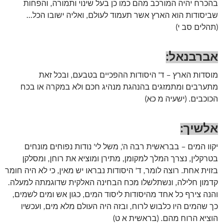
בהכרח יהיה המורכב מהם כמו כן בעל שינוי ותמורה, והפחות
שביסודות הוא הארץ אשר תעמוד לעולם, ואליה ישובו הכל…
(תהלים סב י)
אברבנאל:
מוסדות הארץ – ד' היסודות ההפכיים בטבעם, ובכל זאת
מתערבים ומתמזגים בהנהגת מנהיג חכם ולא במקרה או בכח
הכוכבים. (ישעיה מ כא)
אלשיך:
יקוו המים – בבראשית רבה ה', משל לי' נודות נפוחים מונחים
בטרקלין, נצרך המלך למקומן, מתירן ומוציא את רוחן, ומסלקן
בזוית אחת. רוצה לומר, ד' היסודות נבראו יש מאין, כי לא היה חומר
קדמון חלילה, ונשתלשלו מכח הבחינה האלקית שדוגמתה למעלה.
והנה צירף כל אחד מהיסודות ליסוד המים, כגון אש ומים לשמים,
כך שהמים היו כלבוש לרוח, ובזה היה העולם מלא מים, ועכשיו
הוציא הרוח מהם. (בראשית א ט)