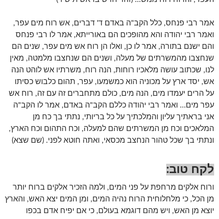
אמר רבי פנחס, כלל הקב"ה באדם ד' דברים, אש רוח מים עפר,
ואמר רבי יהודה והא מהופכים הם באורייתא, אמר לו רבי פנחס
והם ישנם בתורה, אמר לו כן, ואלו הן רוח אש מים עפר, שנים הם
שנחצבו מהמשרתים של מעלה, ושנים הם שנחצבו מלמטה, מאין
לנו, שכתוב עושה מלאכיו רוחות, הנה רוח, משרתיו אש לוהט הנה
אש, יסד ארץ על מכוניה הוא כמשמעו, עפר, תהום כלבוש כסיתו
על הרים יעמדו מים, הנה מים, כולם מתחברים זה עם זה, רוח אש
עפר מים… ואמר רבי יהודה כללם הקב"ה באדם, אמר לו הקב"ה
אני בראתיך עליון והמלכתיך על כל בריותי, נתתי בך כח מן
המלאכים וכח מן המשרתים שהם למעלה, וכח התהום וכח הארץ,
ונתתי בך שכל טהור הנחצב מכסאי, ואתה חוטא לפני. (שם שצא)
לקח טוב:
ורוח אלקים מרחפת על פני המים, ולמה הזכיר אלקים ברוח יותר
מן הכל, כי מלחלוחית הרוח נהיה המים, ומן המים יצא האש, והארץ
יוצא מן האש, ויש מהם דוגמא בעולם, כי אם יפיח אדם בכפו