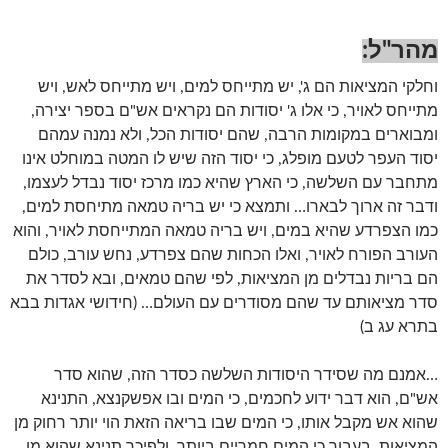
מהר"ל:
וחלקי המציאות הם ג', יש מתייחס למים, ויש מתייחס לאש, ויש
מתייחס לאויר, כי אלו ג' יסודות הם נקראים אש"ם בספר יצירה,
ומבוארים במקומות הרבה, שהם יסודות הכל, ולא נמנה עמהם
יסוד העפר לטעם מופלג, כי יסוד הזה שיש לו המטה במוחלט אינו
מתחבר עם השלשה, כי הארץ שהיא כמו מרכז יסוד נבדל לעצמו,
ודבר זה ארוך לבארו… ותמצא כי יש בריה טמאה מתיחסת למים,
כמו הצפרדע שהיא במים, ויש בריה טמאה המתייחסת לאויר, והוא
העורב הפורח לאויר, ואלו הכחות שהם צפרדע, נחש עורב, כולם
הם בריות נבדלים מן המציאות, לפי שהם טמאים, ובא לסדר את
סדר מציאותם עד שהם מסודרים עם העולם… (חידושי אגדות בבא
בתרא עג ב)
…אמנם מה שסידר היסודות השלשה כסדר הזה, שהוא סדר
אש"ם, הוא דבר ידוע לחכמים, כי המים ובו אפשקנצא, התנינא
שהוא אש מקבל אותו, כי המים שבו בריאה הזאת הוי יותר רחוק מן
המציאות, בעבור כי המים חמריים ביותר, ולפיכך תנינא שהוא מן