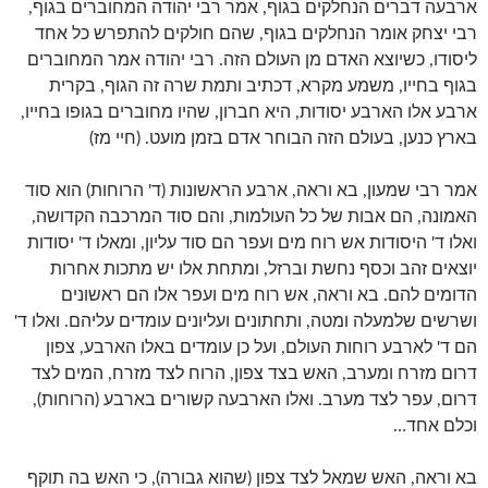
ארבעה דברים הנחלקים בגוף, אמר רבי יהודה המחוברים בגוף,
רבי יצחק אומר הנחלקים בגוף, שהם חולקים להתפרש כל אחד
ליסודו, כשיוצא האדם מן העולם הזה. רבי יהודה אמר המחוברים
בגוף בחייו, משמע מקרא, דכתיב ותמת שרה זה הגוף, בקרית
ארבע אלו הארבע יסודות, היא חברון, שהיו מחוברים בגופו בחייו,
בארץ כנען, בעולם הזה הבוחר אדם בזמן מועט. (חיי מז)
אמר רבי שמעון, בא וראה, ארבע הראשונות (ד' הרוחות) הוא סוד
האמונה, הם אבות של כל העולמות, והם סוד המרכבה הקדושה,
ואלו ד' היסודות אש רוח מים ועפר הם סוד עליון, ומאלו ד' יסודות
יוצאים זהב וכסף נחשת וברזל, ומתחת אלו יש מתכות אחרות
הדומים להם. בא וראה, אש רוח מים ועפר אלו הם ראשונים
ושרשים שלמעלה ומטה, ותחתונים ועליונים עומדים עליהם. ואלו ד'
הם ד' לארבע רוחות העולם, ועל כן עומדים באלו הארבע, צפון
דרום מזרח ומערב, האש בצד צפון, הרוח לצד מזרח, המים לצד
דרום, עפר לצד מערב. ואלו הארבעה קשורים בארבע (הרוחות),
וכלם אחד…
בא וראה, האש שמאל לצד צפון (שהוא גבורה), כי האש בה תוקף