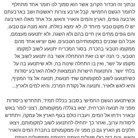
ובתוך זה הכדור הקרוב אשר הוא סמוך לנו חומר אחד מתחלף
לחומר הגשם החמישי, קבל ארבע צורות ראשונות ושב בארבעתם
ארבעה גופים, הארץ והמים והאויר והאש, וכל אחד מאלו הארבעה
יש לו מקום טבעי מיוחד לו, לא ימצא בזולתו, והוא מונח עם טבעו,
והם גופים מתים אין חיים בהם ולא השגה, ולא יתנועעו מעצמם,
אבל הם שוכנים במקומותיהם הטבעים, ואם יוציאו אחד מהם
ממקומו הטבעי בהכרח, בסור המכריח יתנועע לשוב למקומו
הטבעי, כי הנה יש בו זאת ההתחלה אשר בה יתנועע לשוב אל
מקומו על יושר, ואין בו התחלה שינוח בה, ולא שיתנועע בה על
בלתי יושר. והתנועות הישרות הנמצאות לאלה הארבע יסודות
כשיתנועעו לשוב למקומותם שתי תנועות, תנועה אל צד המקיף,
והיא לאש ולאויר, ותנועה אל נקודת המרכז, והיא למים ולארץ…
וכשיתנועע הגשם החמישי בסבוב בכללו תמיד, תתחדש ביסודות
מפני זה תנועה הכרחית, יצאו בגללה ממקומותם, רצוני לומר באש
ובאויר וידחו אל המים, ויעברו כולם בגוף הארץ אל עמקה, ויתחדש
ליסודות ערוב, ואחר כך יתחילו להתנועע לשוב למקומותם, ויצאו
חלקים מן הארץ גם כן מפני זה ממקומותם בחברת המים והאויר
והאש, והם בזה כולו פועלים קצתם בקצתם ומתפעלים קצתם