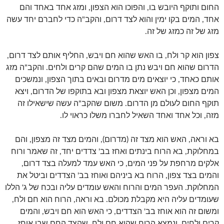
החום ותוקף היובש בו, והפוכו הוא הצפון, ומזג אחד באחד והם
אחד, המים בקו ימין והוא לצד דרום, והקב"ה כדי לחברם יחד עשה
מזג של זה כמזג של זה.
צפון הוא קר ולח, בו האש שהוא חם ויבש, החליף אותם לצד דרום,
הדרום שהוא חם ויבש נתן בו המים שהם קרים ולחים. והקב"ה מזג
אותם כאחד, כי יוצאים מים מדרום ובאים בתוך הצפון, ונמשכים
המים מצפון, וכן האש יוצאת מצפון ובא בתוקפו של הדרום, ויצא
תוקף החום לעולם מן הדרום. משום שהקב"ה עשה שישאילו זה
מזה, וכל אחד ואחד השאיל לחברו משלו כראוי לו.
בא וראה, האש הוא מצד זה (מדרום), והמים מצד זה מצפון, והם
במחלוקת, בא הרוח בינתים ואחז בב' צדדים יחד, זה שאמר ורוח
אלקים מרחפת על פני המים, כי האש עמד למעלה בצד דרום,
והמים בצד צפון, הרוח בא ביניהם ואוחז בב' הצדדים וביטל את
המחלוקת. העפר המים והרוח והאש עומדים עליה ובכח של ג' הללו
שעומדים עליה היא מקבלת מכולם. בא וראה, הרוח הוא חם ולח,
ומשום זה הוא אוחז בב' הצדדים, כי האש הוא חם ויבש, והמים
קרים ולחים, ונמצא הרוח שהוא חם ולח, שהצד החם שבו אוחז