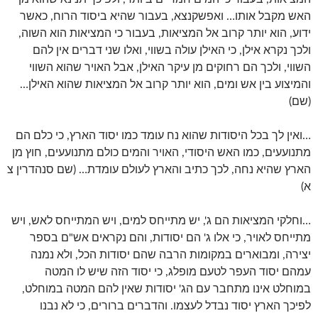
האש מקבל אותו… ואפשקנצא, בעבור שהיא ביסוד הרוח, כאשר
ידוע, הוא יותר קרוב אל המציאות, בעבור כי המציאות הוא השוה,
ולכך נקרא אילן, כי האילן עולה בשווי, ואלו שני דברים אין להם
השווי, ולכך הם רחוקים מן עיקר האילן, אבל האויר שהוא השווי
והמיצוע בין אש ומים, הוא יותר קרוב אל המציאות שהוא האילן…
(שם)
…ואין לך בכל היסודות שהוא נח עומד כמו יסוד הארץ, כי כלם הם
מתנועעים, כמו האש היסודי, האויר והמים כולם מתנועעים, חוץ מן
הארץ שהיא נחה, לכך כתיב והארץ לעולם עומדת… (שם סנהדרין צ
א)
…וחלקי המציאות הם ג', יש מתייחס למים, ויש המתייחס לאש, ויש
מתייחס לאויר, כי אלו ג' הם יסודות, והם נקראים אש"ם בספר
יצירה, ומבוארים במקומות הרבה שהם יסודות הכל, ולא נמנה
עמהם יסוד העפר לטעם מופלג, כי יסוד הזה שיש לו המטה
במוחלט אינו מתחבר עם הג' יסודות שאין להם המטה במוחלט,
לפיכך הארץ יסוד נבדל לעצמו. והדברים ברורים, כי לא נבנו