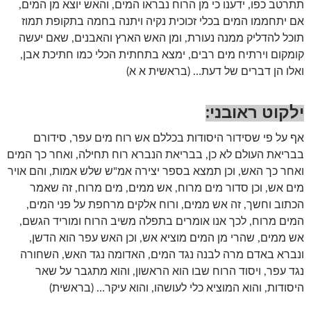
תתרטב כפו, ידענו כי מן הרוח נבראו המים, והאש יוצא מן המים,
אם יתחממו המים בכלי זכוכית נקיה ויתנה בחמה בתקופת תמוז
תוכל להדליק ממנה נעורת, ומן האש הארץ והאבנים, שאם יעשה
קומקום וירתיח מים רבים, ימצא בתחתית הכלי כמו חתיכת אבן,
ואלו הן דברים של דעת… (בראשית א א)
ילקוט ראובני:
אף על פי שסידור היסודות בכללם אש רוח מים עפר, סידורם
בבריאת העולם לא כן, בבריאת הנברא רוח תחילה, ואחר כך המים
ואחר כך האש, וכן תמצא בספר יצירה אמ"ש שלש אמות, והם אויר
מים אש, וכן סדור מים מרוח, אש ממים, מים מרוח, זה שאמר
הכתוב וחשך, זה אש ממים, ורוח אלקים מרחפת על פני המים,
המים מרוח, לכך אנו אומרים בתפלה משיב הרוח ומוריד הגשם,
אש ממים, שהרי מן המים מוציא אש, וכן האש עפר הוא הדשן,
ונברא באדם מרה לבנה נגד המים, האדומה נגד האש, השחורה
נגד עפר, ויסוד הרוח שבו הוא הראשון, והוא מתגבר על שאר
היסודות, והוא המוציא כלי לעושהו, והוא עיקר… (בראשית)