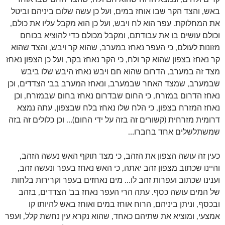
באש, והצד הקר שבו אוחז במים, ועל כן עשה שלום ביניהם וביטל
את המחלוקת. עפר הוא לח ויבש, ועל כן הוא מקבל עליו את כולם,
וכולם עושים בו את עבודתם, ומקבל מכולם כדי להוציא בכוחם
מזונות לעולם, כי העפר נאחז במערב, שהוא קר ויבש, והצד שהוא
קר נאחז בצפון שהוא קר ולח, כי הקר נאחז בקר, ועל כן הצפון נאחז
מצד זה במערב, הדרום שהוא חם ויבש נאחז היבש שלו ביבש
שבמערב, שמצד האחר שבמערב, ונאחז המערב בב' הצדדים, וכן
נאחז הדרום במזרח, כי החום שבדרום נאחז בחום שבמזרח, וכן
נאחז המזרח בצפון, כי הלח שלו נאחז בלח שבצפון, עתה נמצא
דרומית מזרחית (קשורים זה בזה על ידי החום)… וכן כלולים זה בזה
שמשתלשלים אחד בחברו…
כעין זה עושה הצפון את הזהב, כי מצד תוקף האש נעשה הזהב,
והיינו שכתוב מצפון זהב יאתה, כי האש נאחז בעפר ונעשה זהב,
וענינו שכתוב ועפרות זהב לו… מים נאחזים בעפר וקרירות בלחות
של המים עושה כסף. עתה הרי העפר נאחז בב' הצדדים, בזהב
ובכסף, וניתן ביניהם, הרוח אוחז במים ואוחז באש להיותו קו
אמצעי, ומוציא את שתיהם כאחד, שהוא נקרא עין נחשת קלל, ועפר