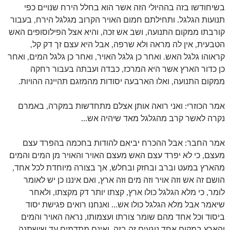
בשיחודשו בזה בההיולי הזה אשר הוא בחלל הירח שנויים כפי
תנועות הגלגל. ותחילתם חמום האויר הקרוב מגלגל הירח, בעבור
קורבתו ממקום התנועה, ושב אש זכה, והיא אצל הפילוסופים האש
הטבעית, אין לה מראה ולא שרפה, אבל היא עצם זך דק קל,
קראוהו גלגל האש. ואחר כן גלגל האויר, ואחר כן גלגל המים, ואחר
כן כדור הארץ אשר היא המרכז, כבדה ועבתה בעבור רחקה
ממקום התנועה, ואלו הארבעה יסודות מהמזגם תהיינה ההויות.
אמר הכוזרי: ואני רואה אותן אצלם מתחדשות במקרה, באמרם
נקרה לאשר קרב מהגלגל מאד שיהיה אש…
אמר החבר: אבל ההכרח יביאם להודות בחכמה בהפרד עצם
מעצם, כי לא יפרד עצם האש מעצם האויר והאויר מן המים והמים
מהארץ במעט וברב ובחזק ובחלש, אך בצורה מיוחדת לכל אחד,
הושם זה אש וזה אויר וזה מים וזה ארץ, ואם איננו כן יש לאומר
לומר, כי מלא הגלגל כולו ארץ, קצתו יותר דק מקצתו, ולאחר
שיאמר אבל מלא הגלגל כולו אש… ואנחנו רואים פגישת יסוד
ביסוד וכל אחד מהם שומר צורתו ועצמותו, נראה האויר והמים
והארץ במקום אחד נוגעים זה בזה, ואינם מתדמים עד שישתנה