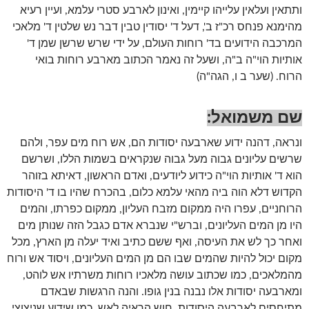
ותתאין ועלאין עלייהו קיימין, ואינון לארבע סטרי עלמא, ועיין רעיא
מהימנא פנחס רכ"ז ב', דעל ד' יסודין טבין דבר נש שלטין ד' מלאכי
המרכבה הידועים בד' רוחות העולם, על ידי שרש שרשן שמן ד'
אותיות הוי"ה ב"ה, ושעל זה נאמר הכתוב מארבע רוחות בואי
הרוח. (שער ב ו, הגה"ה)
שם משמואל:
ונראה, דהנה ידוע שארבעה יסודות הם, אש רוח מים עפר, ולהם
שרשים עליונים גבוה מעל גבוה שנקראים בשמות הללו, ושרשם
הוא ד' אותיות הוי"ה כידוע ליודעים, ואדם הראשון, דאיתא בזוהר
הקדוש דלא הוה ביה מהאי עלמא כלום, בהכרח שהיו בו ד' היסודות
הרוחניים, עפרו היה ממקום מזבח העליון, ממקום כפרתו, והמים
היו מן המים העליונים, וברש"י שנברא אדם כגבל הזה שנותן מים
ואחר כך לש את העיסה, ואף ששם כתיב ואיד יעלה מן הארץ, מכל
מקום יכול להיות שהמים שבו הם מן המים העליונים, ויסוד אש ורוח
מהמלאכים, כמו שכתוב עושה מלאכיו רוחות משרתיו אש לוהט,
ומארבעה יסודות אלו נבנה בנין גופו. והנה הרגשות שבאדם
מתיחסים לארבעה היסודות, חוש הראיה לאש, כמו שידוע שניצוצי