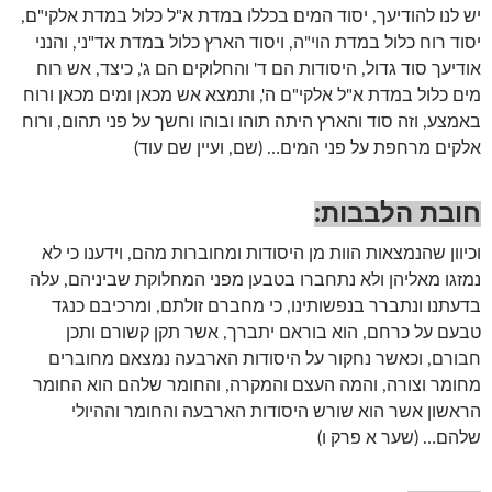
יש לנו להודיעך, יסוד המים בכללו במדת א"ל כלול במדת אלקי"ם,
יסוד רוח כלול במדת הוי"ה, ויסוד הארץ כלול במדת אד"ני, והנני
אודיעך סוד גדול, היסודות הם ד' והחלוקים הם ג', כיצד, אש רוח
מים כלול במדת א"ל אלקי"ם ה', ותמצא אש מכאן ומים מכאן ורוח
באמצע, וזה סוד והארץ היתה תוהו ובוהו וחשך על פני תהום, ורוח
אלקים מרחפת על פני המים… (שם, ועיין שם עוד)
חובת הלבבות:
וכיוון שהנמצאות הוות מן היסודות ומחוברות מהם, וידענו כי לא
נמזגו מאליהן ולא נתחברו בטבען מפני המחלוקת שביניהם, עלה
בדעתנו ונתברר בנפשותינו, כי מחברם זולתם, ומרכיבם כנגד
טבעם על כרחם, הוא בוראם יתברך, אשר תקן קשורם ותכן
חבורם, וכאשר נחקור על היסודות הארבעה נמצאם מחוברים
מחומר וצורה, והמה העצם והמקרה, והחומר שלהם הוא החומר
הראשון אשר הוא שורש היסודות הארבעה והחומר וההיולי
שלהם… (שער א פרק ו)