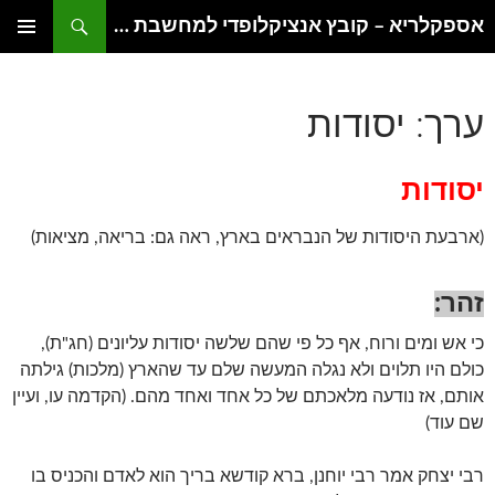
דלג
חיפוש
אספקלריא – קובץ אנציקלופדי למחשבת היהדות
תוכן
תפריט
ראשי
ערך: יסודות
יסודות
(ארבעת היסודות של הנבראים בארץ, ראה גם: בריאה, מציאות)
זהר:
כי אש ומים ורוח, אף כל פי שהם שלשה יסודות עליונים (חג"ת),
כולם היו תלוים ולא נגלה המעשה שלם עד שהארץ (מלכות) גילתה
אותם, אז נודעה מלאכתם של כל אחד ואחד מהם. (הקדמה עו, ועיין
שם עוד)
רבי יצחק אמר רבי יוחנן, ברא קודשא בריך הוא לאדם והכניס בו