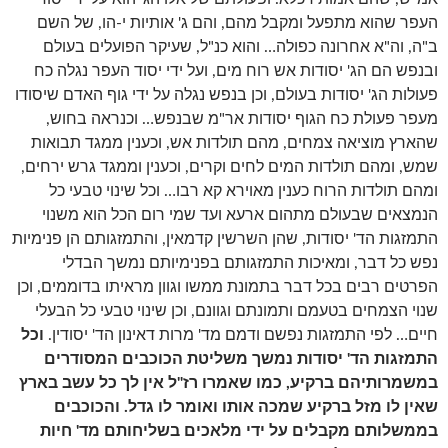
העפר שהוא מתפעל ומקבל מהם, והם ג' אותיות י-הו, של השם
ב"ה, וה"א אחרונה כפולה… והוא כנ"ל, שעיקר הפועלים בעולם
ובנפש הם הג' יסודות אש רוח מים, ועל ידי יסוד העפר נגלה כח
פעולות הג' יסודות בעולם, וכן בנפש נגלה על ידי גוף האדם שיסודו
מעפר פעולת כח הגוף יסודות אר"מ שבנפש… וכנראה בחוש,
שהארץ מוציאה צמחים, מהם תולדות אש, וכענין ממגד תבואות
שמש, ומהם תולדות המים לחים וקרים, וכענין וממגד גרש ירחים,
ומהם תולדות הרוח כענין מאוירא קא רבו… וכל שינוי טבעי כל
הנמצאים שבעולם מתהום ארעא ועד שמי רום הכל הוא משנוי
התמזגות הד' יסודות, שהן השרשין קדמאין, והתמזגותם הן פנימיות
נפש כל דבר, ומאיכות התמזגותם בפנימיותם נמשך הבדלי
הפרטים רבים בכל דבר בתמונת ממשו וגוון מראיתו בדוממים, וכן
שנוי הצמחים בטעמם ותמונתם וגוונם, וכן שינוי טבעי כל הבעלי
חיים… לפי התמזגות נפשם ודמם מד' מרות דאינון הד' יסודין.
וכל
התמזגות הד' יסודות נמשך משליטת הכוכבים המסודרים
במשמרותיהם ברקיע, כמו שאמרו רז"ל אין לך כל עשב בארץ
שאין לו מזל ברקיע שמכה אותו ואומר לו גדל. והכוכבים
בממשלותם מקבלים על ידי מלאכים בשליחותם מד' חיות