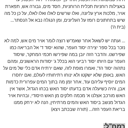
באצילות רוחניות תכלית הרוחניות, חסד מים, גבורה אש, תפארת
אויר, מלכות ארץ עליונה, ואלו שרשים לאלו ואלו לאלו, על כן כל מה
שיש בתחתונים רומז על העליונים, ומן הנגלה נבא אל הנסתר…
(בית ה')
… ועתה יש לשאול אחר שאמ"ש רוצה לומר אויר מים אש, למה לא
נזכר בכל ספר יצירה יסוד העפר, שהוא יסוד ד' אל הבריאה כמו
שפירשנו. והדבר הזה יובן במה שפירשו חכמי המחקר, שיסוד
העפר עם היותו יסוד רביעי הוא בכלל ג' יסודות הראשונים, ומהם
נתהוה יסוד הד', ואמרו מופת לזה, שאם ירתיח אדם כלי של מים על
האש, באופן שלא ישקטו ולא ינוחו רתיחותיו לעולם, ואם יחסרו
המים יוסיף עליהם עוד, אחר זמן מה בתוך המים עפרורית כדמות
אבן, והיה כשיעלה אדם בדעתו יסוד האש בכחו הגדול, אשר אין
האש מורכב אצלנו א' מכמה חלקים מן האש היסודי, ובהיות אויר
הגדול מנשב ביסוד האש והמים מרתיחין, הנה לא ירחק ממנו
בריאת העפר הזה… (תורה שבכתב ויצא)
רמח"ל: