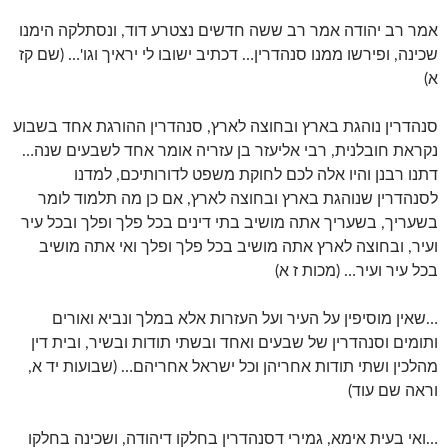
אמר רב יהודה אמר רב ששה חדשים נצטרע דוד, ונסתלקה הימנו
שכינה, ופירשו ממנו סנהדרין… דכתיב ישובו לי יראיך וגו'… (שם קז
א)
סנהדרין נוהגת בארץ ובחוצה לארץ, סנהדרין ההורגת אחד בשבוע
נקראת חובלנית, רבי אליעזר בן עזריה אומר אחד לשבעים שנה…
דתנו רבנן והיו אלה לכם לחוקת משפט לדורותיכם, למדנו
לסנהדרין שנוהגת בארץ ובחוצה לארץ, אם כן מה תלמוד לומר
בשעריך, בשעריך אתה מושיב בתי דינים בכל פלך ופלך ובכל עיר
ועיר, ובחוצה לארץ אתה מושיב בכל פלך ופלך ואי אתה מושיב
בכל עיר ועיר… (מכות ז א)
…שאין מוסיפין על העיר ועל העזרות אלא במלך ונביא ואורים
ותומים וסנהדרין של שבעים ואחד ובשתי תודות ובשיר, ובית דין
מהלכין ושתי תודות אחריהן וכל ישראל אחריהם… (שבועות יד א,
וראה שם עוד)
…ואי בעית אימא, גמירי דסנהדרין בחלקו דיהודה, ושכינה בחלקו