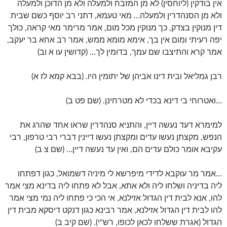
אין בודקין (ליוחסין) לא מן המזבח ולמעלה ולא מן הדוכן ולמעלה
ולא מן הסנהדרין ולמעלה… מאי טעמא, דתני רב יוסף כשם שבית
דין מנוקין בצדק, כך מנוקין מכל מום, אמר מרימר מאי קראה, כולך
יפה רעיתי ומום אין בך, אימא מומא ממש, אמר רב אחא בר יעקב,
אמר קרא והתיצבו שם עמך, בדומין לך… (קדושין עו א וב)
רבן גמליאל ובית דינו אביהן של יתומין היו. (בבא קמא לז א)
…ואטרוחי בי דינא בכדי לא מטרחינן. (שם פט ב)
למימרא דעד נעשה דיין, והתניא סנהדרין שראו אחד שהרג את
הנפש, מקצתן נעשו עדים ומקצתן נעשו דיינין דברי רבי טרפון, רבי
עקיבא אומר כולם עדים הם, ואין עד נעשה דיין… (שם צ ב)
…אמר מר עוקבא לדידי מיפרשא לי מיניה דשמואל, כגון דפתחו
ליה בדיניה ושלחו ליה ולא אתא, אבל לא פתחו ליה בדינא מצי אמר
להו, אנא לבית דין הגדול אזילנא, אי הכי כי פתחו ליה נמי מצי אמר
להו לבית דין הגדול אזילנא, אמר רבינא כגון דנקט דיסקא מבית דין
הגדול (אגרת ששלחו לכאן לכופו, רש"י). (שם קיב ב)