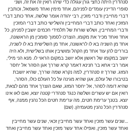
סנהדרין היתה כחצי גורן עגולה כדי שיהו רואין זה את זה, ושני
סופרי הדיינין עומדים לפניהם, אחד מימין ואחד משמאל, וכותבין
דברי מחייבין ודברי מזכין, רבי יהודה אומר שלשה, אחד כותב דברי
המזכין ואחד כותב דברי המחייבין והשלישי כותב דברי המזכין
ודברי המחייבין, ושלש שורות של תלמידי חכמים יושבין לפניהן, כל
אחד ואחד מכיר את מקומו, הוצרכו לסמוך סומכין מן הראשונה,
אחד מן השניה בא לו לראשונה, אחד מן השלישית בא לו לשניה,
בוררים להן עוד אחד מן הקהל ומושיבין אותו בשלישית, ולא היה
יושב במקומו של ראשון אלא יושב במקום הראוי לו. מנא הני מילי,
אמר רבי אחא בר חנינא דאמר קרא שררך אגן הסהר אל יחסר
המזג. שררך זו סנהדרין, למה נקרא שמה שררך, שהיא יושבת
בטיבורו של עולם, אגן שהיא מגינה על כל העולם כולו, הסהר,
שהיא דומה לסהר, אל יחסר המזג, שאם הוצרך אחד מהם לצאת,
רואין אם יש עשרים ושלשה כנגד סנהדרי קטנה יוצא, ואם לאו אינו
יוצא. בטנך ערימת חטים, מה ערימת חטים הכל נהנין ממנה, אף
סנהדרין הכל נהנין מטעמיהן. (שם)
…שנים עשר מזכין ואחד עשר מחייבין זכאי, שנים עשר מחייבין
ואחד עשר מזכין, ואפילו אחד עשר מזכין ואחד עשר מחייבין ואחד