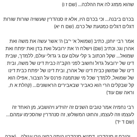
שהוא ממזג לה את ההלכה… (שם ז ו)
בכרם ביבנה… וכי בכרם היו, אלא זו סנהדרין שעשויה שורות שורות
דגלים דגלים כמטעת של כרם. (שם ח יא)
אמר רבי יוחנן, כתיב (שמואל א' י"ב) ה' אשר עשה את משה ואת
אהרן וגו', וכתיב (שם) וישלח ה' את ירובעל ואת בדן ואת יפתח ואת
שמואל… שקל הכתוב ג' קלי עולם עם ג' גדולי עולם, ללמדך, שבית
דינו של ירובעל גדול וחשוב לפני הקב"ה כבית דינו של משה, ובית
דינו של שמשון כבית דינו של אהרן, ובית דינו של יפתח כבית דינו
של שמואל, ללמדך שכל מי שנתמנה פרנס על הצבור, אפילו הוא
קל שבקלים הרי הוא כאביר שבאבירים הראשונים… (קהלת א ח,
וראה שם עוד)
רבי נחמיה אמר טובים השנים זה יהוידע ויהושבע, מן האחד זה
לעצמו וזה לעצמו, והחוט המשולש, זה סנהדרין שהסכימו עמהם…
(שם ד יד)
…והירח זו סנהדרין, דתניא סנהדרין היתה כחצי גורן עגולה… (איכה