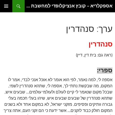
דלג
חיפוש
אספקלריא – קובץ אנציקלופדי למחשבת היהדות
תוכן
תפריט
ראשי
ערך: סנהדרין
סנהדרין
(ראה גם: בית דין, דיין)
ספרי:
אספה לי, למה נאמר, לפי הוא אומר לא אוכל אנכי לבדי, אמר לו
המקום, מה שבקשת נתתי לך, אספה לי, שתהא סנהדרין לשמי,
שבכל מקום שנאמר לי קיים לעולם ולעולמי עולמים… שבעים איש,
שתהא סנהדרין של שבעים שבעים איש, שיהו בעלי חכמה בעלי
גבורה וותיקים ופסיפים. מזקני ישראל, לא במקום אחד ולא בשנים
המקום חולק כבוד לזקנים… אשר ידעת כי הם זקני העם, אתה צריך