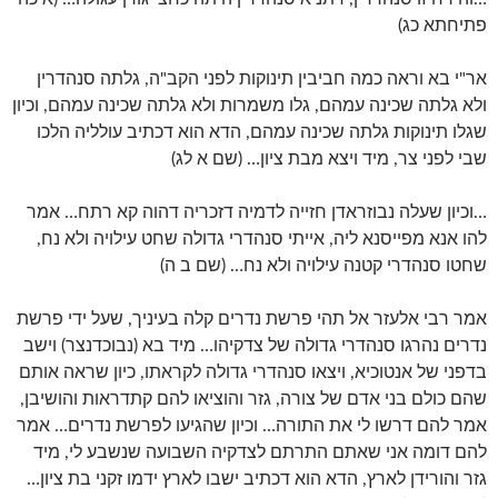
פתיחתא כג)
אר"י בא וראה כמה חביבין תינוקות לפני הקב"ה, גלתה סנהדרין
ולא גלתה שכינה עמהם, גלו משמרות ולא גלתה שכינה עמהם, וכיון
שגלו תינוקות גלתה שכינה עמהם, הדא הוא דכתיב עולליה הלכו
שבי לפני צר, מיד ויצא מבת ציון… (שם א לג)
…וכיון שעלה נבוזראדן חזייה לדמיה דזכריה דהוה קא רתח… אמר
להו אנא מפייסנא ליה, אייתי סנהדרי גדולה שחט עילויה ולא נח,
שחטו סנהדרי קטנה עילויה ולא נח… (שם ב ה)
אמר רבי אלעזר אל תהי פרשת נדרים קלה בעיניך, שעל ידי פרשת
נדרים נהרגו סנהדרי גדולה של צדקיהו… מיד בא (נבוכדנצר) וישב
בדפני של אנטוכיא, ויצאו סנהדרי גדולה לקראתו, כיון שראה אותם
שהם כולם בני אדם של צורה, גזר והוציאו להם קתדראות והושיבן,
אמר להם דרשו לי את התורה… וכיון שהגיעו לפרשת נדרים… אמר
להם דומה אני שאתם התרתם לצדקיה השבועה שנשבע לי, מיד
גזר והורידן לארץ, הדא הוא דכתיב ישבו לארץ ידמו זקני בת ציון…