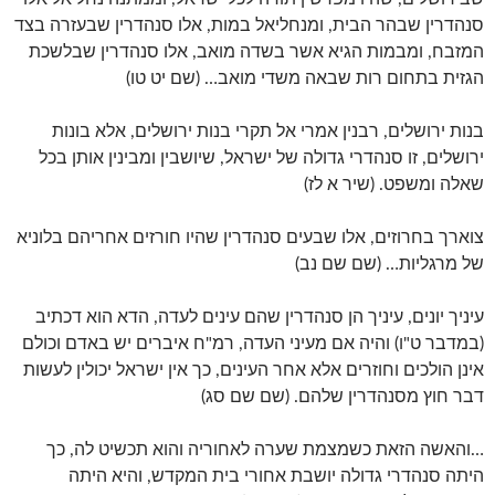
סנהדרין שבהר הבית, ומנחליאל במות, אלו סנהדרין שבעזרה בצד
המזבח, ומבמות הגיא אשר בשדה מואב, אלו סנהדרין שבלשכת
הגזית בתחום רות שבאה משדי מואב… (שם יט טו)
בנות ירושלים, רבנין אמרי אל תקרי בנות ירושלים, אלא בונות
ירושלים, זו סנהדרי גדולה של ישראל, שיושבין ומבינין אותן בכל
שאלה ומשפט. (שיר א לז)
צוארך בחרוזים, אלו שבעים סנהדרין שהיו חורזים אחריהם בלוניא
של מרגליות… (שם שם נב)
עיניך יונים, עיניך הן סנהדרין שהם עינים לעדה, הדא הוא דכתיב
(במדבר ט"ו) והיה אם מעיני העדה, רמ"ח איברים יש באדם וכולם
אינן הולכים וחוזרים אלא אחר העינים, כך אין ישראל יכולין לעשות
דבר חוץ מסנהדרין שלהם. (שם שם סג)
…והאשה הזאת כשמצמת שערה לאחוריה והוא תכשיט לה, כך
היתה סנהדרי גדולה יושבת אחורי בית המקדש, והיא היתה