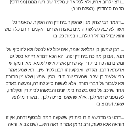
…ורצוי לרוב אחיו, ולא לכל אחיו, מלמד שפירשו ממנו (ממרדכי)
מקצת סנהדרין. (מגילה טז ב)
…דאמר רבי יצחק מנין שהפקר בית דין היה הפקר, שנאמר כל
אשר לא יבא לשלשת הימים בעצת השרים והזקנים יחרם כל רכושו
והוא יבדל מקהל הגולה… (יבמות פט ב)
… רבן שמעון בן גמליאל אומר, אינו יכול לא לבטלו ולא להוסיף על
תנאו, אם כן מה כח בית דין יפה, והא הכא דמדאורייתא בטל גט,
ומשום מה כח בית דין קא שרינן אשת איש לעלמא, מאן דמקדש
אדעתא דרבנן מקדש, ואפקעינהו רבנן לקידושין… תא שמע אמר
רבי אלעזר בן יעקב, שמעתי שבית דין מכין ועונשין שלא מן התורה,
ולא לעבור על דברי תורה, אלא לעשות סייג לתורה, ומעשה באדם
אחד שרכב על סוס בשבת בימי יונים והביאוהו לבית דין וסקלוהו,
לא מפני שראוי לכך, אלא שהשעה צריכה לכך… מיגדר מילתא
שאני. (שם צ ב)
…דתני בי מדרשא הורו בית דין ששקעה חמה ולבסוף זרחה, אין זו
הוראה אלא טעות, ורב נחמן אמר הוראה היא… (שם צב א, וראה