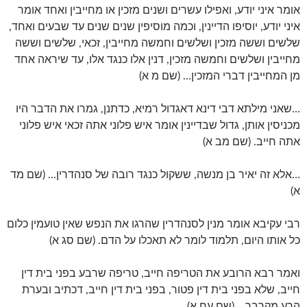
אומר איני יודע, ואפילו עשרים ושנים מזכין או מחייבין ואחד אומר
איני יודע, יוסיפו הדיינין, וכמה מוסיפין שנים שנים עד שבעים ואחד,
שלשים וששה מזכין ושלשים וחמשה מחייבין, זכאי, שלשים וששה
מחייבין ושלשים וחמשה מזכין, דנין אלו כנגד אלו, עד שיראה אחד
מן המחייבין דברי המזכין… (שם מ א)
…שאני מילתא דבי דינא דאגדול רמיא, כדתנן, גמרו את הדבר היו
מכניסין אותן, גדול שבדיינין אומר איש פלוני אתה זכאי איש פלוני
אתה חייב. (שם מב א)
…אלא זה יאיר בן מנשה, ששקול כנגד רובה של סנהדרין… (שם מד
א)
רבי עקיבא אומר מנין לסנהדרין שהרגו את הנפש שאין טועמין כלום
כל אותו היום, תלמוד לומר לא תאכלו על הדם. (שם סג א)
ואמר רבא הרובע את הטריפה חייב, טריפה שרבע בפני בית דין
חייב, שלא בפני בית דין פטור, בפני בית דין חייב, דכתיב ובערת
הרע מקרבך… (שם עח א)