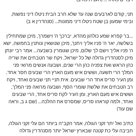
תני, קודם לארבעים שנה עד שלא חרב הבית ניטלו דיני נפשות,
ובימי שמעון בן שטח ניטלו דיני ממונות… (סנהדרין א ב)
…בר קפרא שמע כולהון מהדא, יברכך ה' וישמרך, מיכן שמתחילין
בשלשה, יאר ה' פניו אליך ויחנך, מיכן שנושאין ונותנין בחמשה, ישא
ה' פניו אליך וישם לך שלום, מיכן שגומרין בשבעה… אמר רבי יונתן
מיכן לסנהדרין גדולה של כל ישראל, ויקח שר הטבחים את שריה
כהן הראש ואת צפניה כהן הרי שנים, ושבעה אנשים מרואי פני
המלך הרי תשעה, וששים איש מעם הארץ הרי שבעים חסר אחד,
ומן העיר סריס אחד הרי שבעים. אית תניי תני שבעים ואחד, ויקח
רב הטבחים את שלשת שומרי הסף, ושבעה מרואה פני המלך,
וששים איש מעם הארץ, ומן העיר לקח סריס אחד, הרי שבעים
ואחד, ולמה קוראהו סריס, שמסרס את ההלכה… (שם ג ב, וראה
שם עוד)
כתיב ואל יתר זקני הגולה, אמר הקב"ה ביותר הם עלי זקני הגולה,
חביבה עלי כת קטנה שבארץ ישראל יותר מסנהדרין גדולה