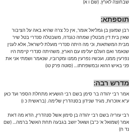
שבחוצה לארץ. (שם ו א)
תוספתא:
רבן שמעון בן גמליאל אומר, אין כל צרה שהיא באה על הציבור
שאין בית דין מבטלין שמחה כגנדה, משבטלה סנדרי בטל שיר
מבית המשתאות, וכי מה היתה סנדרי מועלת לישראל, אלא לענין
שנאמר ואם העלם יעלימו עם הארץ, משהיתה סנדרי קיימת היו
נפרעין ממנו, ועכשיו נפרעין ממנו ומקרוביו, שנאמר ושמתי אני את
פני באיש ההוא ובמשפחתו… (סוטה פרק טו)
מדרש רבה:
אמר רבי יהודה בר סימן בשם רבי הושעיא מתחלת הספר ועד כאן
ע"א אזכרות, מגיד שנידון בסנהדרין שלימה. (בראשית כ ו)
רבי עזריה בשם רבי יהודה בן סימון אשל סנהדרין, הדא מה דאת
אמר (שמואל א' כ"ב) ושאול יושב בגבעה תחת האשל ברמה… (שם
נד ח)