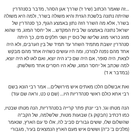
…זה שאמר הכתוב (שיר ז') שררך אגן הסהר, מדבר בסנהדרין
שהיתה נתונה בלשכת הגזית והיא משולה בשרר, ולמה היא משולה
בשרר, אלא מה השרר הזה נתון באמצע הגוף, כך סנהדרין של
ישראל נתונה באמצעו של בית המקדש… אל יחסר המזג, מי שהוא
מוזג כראוי מוזג שלישו של כוס יין ושני חלקים מים, כך היתה
סנהדרין יושבת מתמיד השחר עד תמיד של בין הערבים, ולא היה
אחד מהם נפנה לצורכו, ומה היו עושים כשהיה אחד מהם מבקש
לצאת, היה סופר, אם היה שם כ"ג היה יוצא, ואם לאו לא היה יוצא,
למה שכתב אל יחסר המזג, שלא היו חסרים אחד משלשתן.
(במדבר א ד)
ואת אבשלום הלכו מאתים איש מירושלים… אמר רבי הונא בשם
רבי אחא כולם ראשי סנהדריות היו… (שם ט כט, וראה שם עוד)
הנה מטתו וגו', רבי יונתן פתר קרייה בסנהדריות, הנה מטתו שבטיו,
כמו דכתיב (חבקוק ג') שבועות מטות, שלשלמה, של הקב"ה
שהשלום שלו, ששים גבורים סביב לה, אלו ס' עם הארץ, שנאמר
(מלכים ב' כ"ה) וששים איש מעם הארץ הנמצאים בעיר, מגבורי