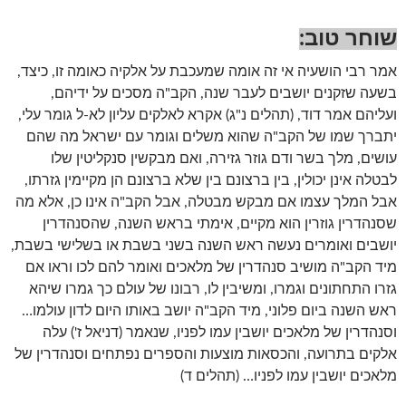
שוחר טוב:
אמר רבי הושעיה אי זה אומה שמעכבת על אלקיה כאומה זו, כיצד,
בשעה שזקנים יושבים לעבר שנה, הקב"ה מסכים על ידיהם,
ועליהם אמר דוד, (תהלים נ"ג) אקרא לאלקים עליון לא-ל גומר עלי,
יתברך שמו של הקב"ה שהוא משלים וגומר עם ישראל מה שהם
עושים, מלך בשר ודם גוזר גזירה, ואם מבקשין סנקליטין שלו
לבטלה אינן יכולין, בין ברצונם בין שלא ברצונם הן מקיימין גזרתו,
אבל המלך עצמו אם מבקש מבטלה, אבל הקב"ה אינו כן, אלא מה
שסנהדרין גוזרין הוא מקיים, אימתי בראש השנה, שהסנהדרין
יושבים ואומרים נעשה ראש השנה בשני בשבת או בשלישי בשבת,
מיד הקב"ה מושיב סנהדרין של מלאכים ואומר להם לכו וראו אם
גזרו התחתונים וגמרו, ומשיבין לו, רבונו של עולם כך גמרו שיהא
ראש השנה ביום פלוני, מיד הקב"ה יושב באותו היום לדון עולמו…
וסנהדרין של מלאכים יושבין עמו לפניו, שנאמר (דניאל ז') עלה
אלקים בתרועה, והכסאות מוצעות והספרים נפתחים וסנהדרין של
מלאכים יושבין עמו לפניו… (תהלים ד)