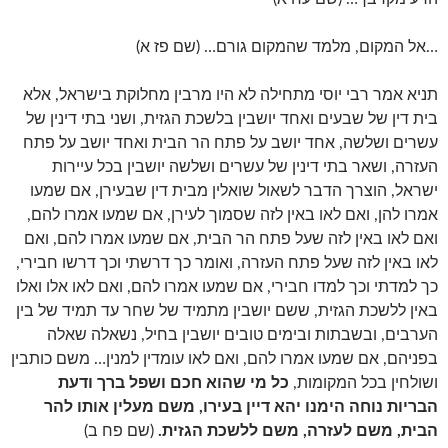
…אל המקום, מלמד שהמקום גורם… (שם פז א)
תניא אמר רבי יוסי מתחילה לא היו מרבין מחלוקת בישראל, אלא
בית דין של שבעים ואחד יושבין בלשכת הגזית, ושני בתי דינין של
עשרים ושלשה, אחד יושב על פתח הר הבית ואחד יושב על פתח
העזרה, ושאר בתי דינין של עשרים ושלשה יושבין בכל עיירות
ישראל, הוצרך הדבר לשאול שואלין מבית דין שבעירן, אם שמעו
אמרו להן, ואם לאו באין לזה שסמוך לעירן, אם שמעו אמרו להם,
ואם לאו באין לזה שעל פתח הר הבית, אם שמעו אמרו להם, ואם
לאו באין לזה שעל פתח העזרה, ואומר כך דרשתי וכך דרשו חבירי,
כך למדתי וכך למדו חבירי, אם שמעו אמרו להם, ואם לאו אלו ואלו
באין ללשכת הגזית, ששם יושבין מתמיד של שחר עד תמיד של בין
הערבים, ובשבתות ובימים טובים יושבין בחיל, נשאלה שאלה
בפניהם, אם שמעו אמרו להם, ואם לאו עומדין למנין… משם כותבין
ושולחין בכל המקומות,
כל מי שהוא חכם ושפל ברך ודעת
הבריות נוחה הימנו יהא דיין בעירו, משם מעלין אותו להר
הבית, משם לעזרה, משם ללשכת הגזית.
(שם פח ב)