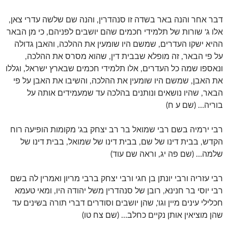
דבר אחר והנה באר בשדה זו סנהדרין, והנה שם שלשה עדרי צאן,
אלו ג' שורות של תלמידי חכמים שהם יושבים לפניהם, כי מן הבאר
ההיא ישקו העדרים, שמשם היו שומעין את ההלכה, והאבן גדולה
על פי הבאר, זה מופלא שבבית דין, שהוא מסרס את ההלכה,
ונאספו שמה כל העדרים, אלו תלמידי חכמים שבארץ ישראל, וגללו
את האבן, שמשם היו שומעין את ההלכה, והשיבו את האבן על פי
הבאר, שהיו נושאים ונותנים בהלכה עד שמעמידים אותה על
בוריה… (שם ע ח)
רבי ירמיה בשם רבי שמואל בר רב יצחק בג' מקומות הופיעה רוח
הקדש, בבית דינו של שם, בבית דינו של שמואל, בבית דינו של
שלמה… (שם פה יג, וראה שם עוד)
רבי עזריה ורבי יונתן בן חגי ורבי יצחק ברבי מריון ואמרין לה בשם
רבי יוסי בר חנינא, רובן של סנהדרין משל יהודה היו, ומאי טעמא
חכלילי עינים מיין וגו', שהן יושבים וסודרים דברי תורה בשינים עד
שהן מוציאין אותן נקיים כחלב… (שם צח טו)