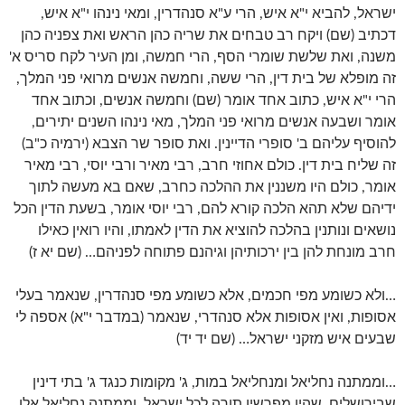
ישראל, להביא י"א איש, הרי ע"א סנהדרין, ומאי נינהו י"א איש,
דכתיב (שם) ויקח רב טבחים את שריה כהן הראש ואת צפניה כהן
משנה, ואת שלשת שומרי הסף, הרי חמשה, ומן העיר לקח סריס א'
זה מופלא של בית דין, הרי ששה, וחמשה אנשים מרואי פני המלך,
הרי י"א איש, כתוב אחד אומר (שם) וחמשה אנשים, וכתוב אחד
אומר ושבעה אנשים מרואי פני המלך, מאי נינהו השנים יתירים,
להוסיף עליהם ב' סופרי הדיינין. ואת סופר שר הצבא (ירמיה כ"ב)
זה שליח בית דין. כולם אחוזי חרב, רבי מאיר ורבי יוסי, רבי מאיר
אומר, כולם היו משננין את ההלכה כחרב, שאם בא מעשה לתוך
ידיהם שלא תהא הלכה קורא להם, רבי יוסי אומר, בשעת הדין הכל
נושאים ונותנין בהלכה להוציא את הדין לאמתו, והיו רואין כאילו
חרב מונחת להן בין ירכותיהן וגיהנם פתוחה לפניהם… (שם יא ז)
…ולא כשומע מפי חכמים, אלא כשומע מפי סנהדרין, שנאמר בעלי
אסופות, ואין אסופות אלא סנהדרי, שנאמר (במדבר י"א) אספה לי
שבעים איש מזקני ישראל… (שם יד יד)
…וממתנה נחליאל ומנחליאל במות, ג' מקומות כנגד ג' בתי דינין
שבירושלים, שהיו מפרשין תורה לכל ישראל, וממתנה נחליאל אלו