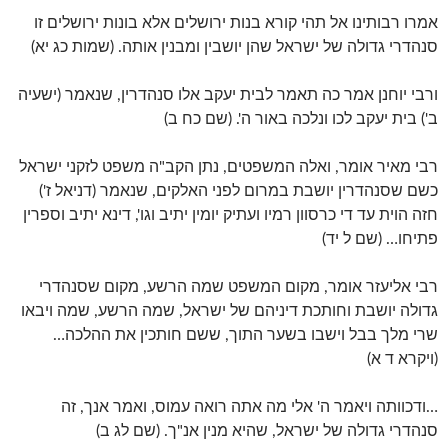
אמרו רבותינו אל תהי קורא בנות ירושלים אלא בונות ירושלים זו
סנהדרי גדולה של ישראל שהן יושבין ומבנין אותה. (שמות כג יא)
ורבי יוחנן אמר כה תאמר לבית יעקב אלו סנהדרין, שנאמר (ישעיה
ב') בית יעקב לכו ונלכה באור ה'. (שם כח ב)
רבי מאיר אומר, ואלה המשפטים, נתן הקב"ה משפט לזקני ישראל
כשם שסנהדרין יושבת במרום לפני האלקים, שנאמר (דניאל ז')
חזה הוית עד די כרסוון רמיו ועתיק יומין יתיב וגו', דינא יתיב וספרין
פתיחו… (שם ל יד)
רבי אליעזר אומר, מקום המשפט שמה הרשע, מקום שסנהדרי
גדולה יושבת וחותכת דיניהם של ישראל, שמה הרשע, שמה ויבאו
שרי מלך בבל וישבו בשער התוך, ששם חותכין את ההלכה…
(ויקרא ד א)
…ודכוותה ויאמר ה' אלי מה אתה רואה עמוס, ואמר אנך, זה
סנהדרי גדולה של ישראל, שהיא מנין אנ"ך. (שם לג ב)