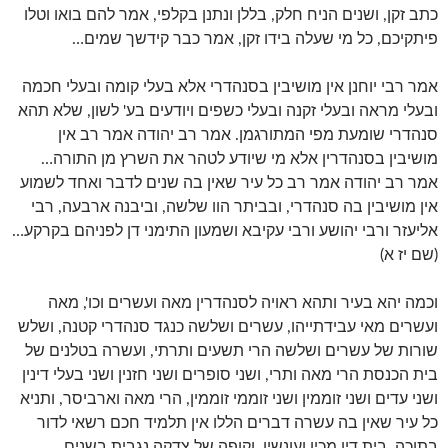
כתב זקן, ושנים הניח חלק, בללן ונתנן בקלפי, אמר להם בואו וטלו
פיתקיכם, כל מי שעלה בידו זקן, אמר כבר קידשך שמים…
אמר רבי יוחנן אין מושיבין בסנהדרי אלא בעלי קומה ובעלי חכמה
ובעלי מראה ובעלי זקנה ובעלי כשפים ויודעים בע' לשון, שלא תהא
סנהדרי שומעת מפי המתורגמן. אמר רב יהודה אמר רב אין
מושיבין בסנהדרין אלא מי שיודע לטהר את השרץ מן התורה…
אמר רב יהודה אמר רב כל עיר שאין בה שנים לדבר ואחד לשמוע
אין מושיבין בה סנהדרי, ובביתר הוו שלשה, וביבנה ארבעה, רבי
אליעזר ורבי יהושע ורבי עקיבא ושמעון התימני דן לפניהם בקרקע…
(שם יז א)
וכמה יהא בעיר ותהא ראויה לסנהדרין מאה ועשרים וכו', מאה
ועשרים מאי עבידתייהו, עשרים ושלשה כנגד סנהדרי קטנה, ושלש
שורות של עשרים ושלשה הרי תשעים ותרתי, ועשרה בטלנים של
בית הכנסת הרי מאה ותרי, ושני סופרים ושני חזנין ושני בעלי דינין
ושני עדים ושני זוממין ושני זוממי זוממין, הרי מאה וארביסר, ותניא
כל עיר שאין בה עשרה דברים הללו אין תלמיד חכם רשאי לדור
בתוכה, בית דין מכין ועונשין, וקופה של צדקה נגבית בשנים