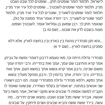
לישראל, תלמוד לומר שופטים תתן… שופטים לכל שבט ושבט
מניין, תלמוד לומר שופטים לשבטיך… שופטים לכל עיר ועיר מניין,
תלמוד לומר שופטים לשעריך, שוטרים לכל עיר ועיר מניין, תלמוד
לומר שוטרים לשעריך, רבי יהודה אומר אחד ממונה על כולן,
שנאמר תתן לך. רבן שמעון בן גמליאל אומר, לשבטיך ושפטו,
מצוה בשבט לדון את שבטו… (שם טז ב)
…והא תנן סנהדרין נוהגת בין בארץ ובין בחוצה לארץ, אלא דלא
סמכינן בחוצה לארץ… (שם יד א)
סנהדרי גדולה היתה וכו', מאי טעמא דרבנן דאמרי ומשה על גביהן,
אמר קרא והתיצבו שם עמך, עמך ואת בהדייהו. ורבי יהודה עמך
משום שכינה, ורבנן אמר קרא ונשאו אתך במשא העם, אתך ואת
בהדייהו, ורבי יהודה, אתך בדומין לך, ורבנן מוהקל מעליך ונשאו
אתך נפקא, וילפא סנהדרי גדולה מסנהדרי קטנה. תנו רבנן וישארו
שני אנשים במחנה, יש אומרים בקלפי נשתיירו, שבשעה שאמר לו
הקב"ה למשה אספה לי שבעים איש מזקני ישראל, אמר משה כיצד
אעשה, אברור ששה מכל שבט ושבט, נמצאו שנים יתירים… מה
עשה, בירר ששה ששה והביא שבעים ושנים פיתקין, על שבעים