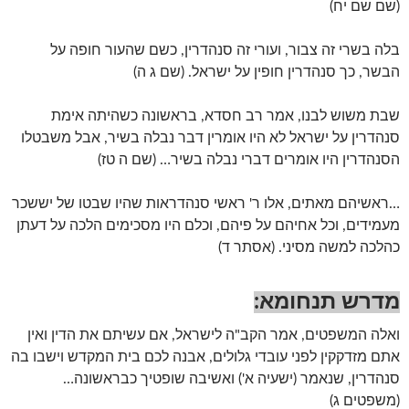
(שם שם יח)
בלה בשרי זה צבור, ועורי זה סנהדרין, כשם שהעור חופה על
הבשר, כך סנהדרין חופין על ישראל. (שם ג ה)
שבת משוש לבנו, אמר רב חסדא, בראשונה כשהיתה אימת
סנהדרין על ישראל לא היו אומרין דבר נבלה בשיר, אבל משבטלו
הסנהדרין היו אומרים דברי נבלה בשיר… (שם ה טז)
…ראשיהם מאתים, אלו ר' ראשי סנהדראות שהיו שבטו של יששכר
מעמידים, וכל אחיהם על פיהם, וכלם היו מסכימים הלכה על דעתן
כהלכה למשה מסיני. (אסתר ד)
מדרש תנחומא:
ואלה המשפטים, אמר הקב"ה לישראל, אם עשיתם את הדין ואין
אתם מזדקקין לפני עובדי גלולים, אבנה לכם בית המקדש וישבו בה
סנהדרין, שנאמר (ישעיה א') ואשיבה שופטיך כבראשונה…
(משפטים ג)