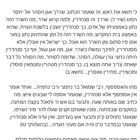
כי תשא את ראש, זה שאמר הכתוב שררך אגן הסהר אל יחסר
המזג (שיר ז'), שררך זה סנהדרין, ולמה קראו שרר, מה השרר הזה
נתון באמצעיתו של אדם, כך סנהדרין יושבין בלשכת הגזית, שהיא
באמצע בית המקדש, מה השרר הזה כל זמן שהתינוק נתון במעי
אמו פיו סתום ומן השרר הוא אוכל, כך ישראל אין אוכלין אלא
מסנהדרין, לפיכך נמשלו כשרר. אגן, מה אגן עגול, אף כך סנהדרין
היתה כחצי גורן עגולה, הסהר, שדומה לסוחר, מה הסוחר כל דבר
שאתה צריך אתה מוצא בו, כך סנהדרין מטהרין ומטמאין פוסלין
ומכשירין, מתירין ואוסרין… (תשא ב)
מהו והאספסוף, רבי שמואל בר נחמני ורבי נחמיה… ואחד אומר
אין אספסוף אלא סנהדרין, שנאמר אספה לי שבעים איש, מה
כתיב שם באותה שעה, ותבער בם אש ה' ותאכל בקצה המחנה,
במוקצים שבמחנה, ומנין שאותם זקנים שעלו להר סיני נשרפו,
שנאמר (תהלים ק"ו) ותבער אש בעדתם, ואין עדה אלא סנהדרין,
שנאמר (במדבר ט"ו) והיה אם מעיני העדה… (בהעלותך טז)
מה עשה קרח, מיד צוה ועשה מאתים וחמשים טליתות תכלת,