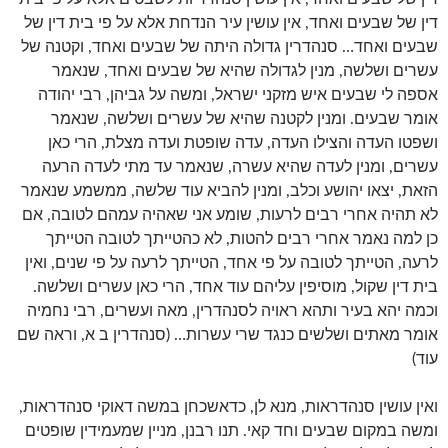
דין של שבעים ואחד, אין עושין עיר הנדחת אלא על פי בית דין של
שבעים ואחד… סנהדרין גדולה היתה של שבעים ואחד, וקטנה של
עשרים ושלשה, מנין לגדולה שהיא של שבעים ואחד, שנאמר
אספה לי שבעים איש מזקני ישראל, ומשה על גביהן, רבי יהודה
אומר שבעים. ומנין לקטנה שהיא של עשרים ושלשה, שנאמר
ושפטו העדה והצילו העדה, עדה שופטת ועדה מצלת, הרי כאן
עשרים, ומנין לעדה שהיא עשרה, שנאמר עד מתי לעדה הרעה
הזאת, יצאו יהושע וכלב, ומנין להביא עוד שלשה, ממשמע שנאמר
לא תהיה אחרי רבים לרעות, שומע אני שאהיה עמהם לטובה, אם
כן למה נאמר אחרי רבים להטות, לא כהטייתך לטובה הטייתך
לרעה, הטייתך לטובה על פי אחד, הטייתך לרעה על פי שנים, ואין
בית דין שקול, מוסיפין עליהם עוד אחד, הרי כאן עשרים ושלשה.
וכמה יהא בעיר ותהא ראויה לסנהדרין, מאה ועשרים, רבי נחמיה
אומר מאתים ושלשים כנגד שרי עשרות… (סנהדרין ב א, וראה שם
עוד)
ואין עושין סנהדראות, מנא לן, כדאשכחן במשה דאוקי סנהדראות,
ומשה במקום שבעים וחד קאי. תנו רבנן, מניין שמעמידין שופטים