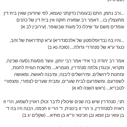
…ורב נחמן, התם (בעומר) כדקתני טעמא, לפי שיודעין שאין בית דין
מתעצלין בו… דאמר רב שמעיה חזקה אין בית דין של כהנים
עומדים משם עד שיכלו כל מעות שבשופר. (עירובין לב א)
…והיו בה (בדיופלוסטון של אלכסנדריא) ע"א קתדראות של זהב,
כנגד ע"א של סנהדרי גדולה… (סוכה נא ב)
אמר רב יהודה בר אידי אמר רבי יוחנן, עשר מסעות נסעה שכינה,
מקראי, וכנגדן גלתה סנהדרין, מגמרא… מלשכת הגזית לחנות,
ומחנות לירושלים, ומירושלים ליבנה, ומיבנה לאושה, ומאושה
לשפרעם, ומשפרעם לבית שערים, ומבית שערים לצפורי, ומצפורי
לטבריא… (ראש השנה לא א)
תני, סנהדרין שיש בה שנים שיכולין לדבר וכולן ראויין לשמוע, הרי זו
ראויה לסנהדרין, ג' הרי זו בינונית, ד' הרי זו חכמה, ויבנה היו בה ד'
בן עזאי ובן זומא ובן חכינאי ור"א בן מתיא… (שקלים יג ב)