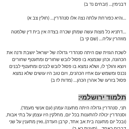
דבנימין… (זבחים נד ב)
…והיא כפורחת עלתה נצה אלו סנהדרין… (חולין צב א)
…דתניא כל מצות עשה שמתן שכרה בצדה אין בית דין שלמטה
מוזהרין עליה… (שם קי ב)
לשכת הגזית שם היתה סנהדרי גדולה של ישראל יושבת ודנה את
הכהונה, וכהן שנמצא בו פסול לובש שחורים ומתעטף שחורים
ויוצא והולך לו, ושלא נמצא בו פסול לובש לבנים ומתעטף לבנים
נכנס ומשמש עם אחיו הכהנים, ויום טוב היו עושים שלא נמצא
פסול בזרעו של אהרן הכהן… (מדות לז ב)
תלמוד ירושלמי:
תני, סנהדרין גדולה היתה מתענה עמהן (עם אנשי מעמד).
וסנהדרין יכולה להתענות בכל יום, מחלקין היו עצמן על בתי אבות,
(ובכל יום מתענה בית אב אחד, קרבן העדה)..ואין מתענין על שני
דברים כאחד… (תענית כא ב)