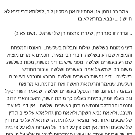
…אמר רב נחמן אנן אחתיניה אנן מסקינן ליה, לזילותא דבי דינא לא
חיישינן… (בבא בתרא לא ב)
…וגדרה זו סנהדרין, שגדרו פרצותיהן של ישראל… (שם צא ב)
דיני ממונות בשלשה, גזילות וחבלות בשלשה… האונס והמפתה
והמוציא שם רע בשלשה, דברי רבי מאיר, וחכמים אומרים מוציא
שם רע בעשרים ושלשה, מפני שיש בו דיני נפשות, מכות בשלשה,
משום רבי ישמעאל אמרו בעשרים ושלשה, עיבור החודש
בשלשה… דיני נפשות בעשרים ושלשה, הרובע והנרבע בעשרים
ושלשה, שנאמר והרגת את האשה ואת הבהמה, ואומר ואת
הבהמה תהרוגו. שור הנסקל בעשרים ושלשה, שנאמר השור יסקל
וגם בעליו יומת, כמיתת בעלים כך מיתת השור, הזאב והארי הדוב
והנמר והברדלס והנחש מיתתן בעשרים ושלשה… אין דנין לא את
השבט, ולא את נביא השקר, ולא את כהן גדול אלא על פי בית דין
של שבעים ואחד, ואין מוציאין למלחמת הרשות אלא על פי בית דין
של שבעים ואחד. אין מוסיפין על העיר ועל העזרות אלא על פי בית
דין של שבעים ואחד, אין עושין סנהדריות לשבטים אלא על פי בית