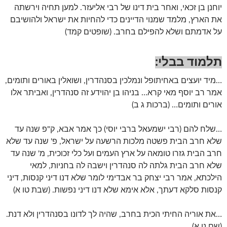
יוחנן בן זכאי, ואחר בית דינו של רבי אליעזר. למען תחיה וירשתה
את הארץ, מלמד שמנוי הדיינים כדי להחיות את ישראל ולהושיבם
על אדמתם ושלא להפילם בחרב. (שופטים קמד)
תלמוד בבלי:
…מיד יועצים באחיתופל ונמלכין בסנהדרין, ושואלין באורים ותומים,
אמר רב יוסף מאי קרא… בניהו בן יהוידע זה סנהדרין, ואביתר אלו
אורים ותומים… (ברכות ג ב)
…שלח להם (רבי ישמעאל ברבי יוסי) כך אמר אבא, ק"פ שנה עד
שלא חרב הבית פשטה מלכות הרשעה על ישראל, פ' שנה עד שלא
חרב הבית גזרו טומאה על ארץ העמים ועל כלי זכוכית, מ' שנה עד
שלא חרב הבית גלתה לה סנהדרין וישבה לה בחניות, למאי
הילכתא, אמר רבי יצחק בר אבדימי לומר שלא דנו דיני קנסות, דיני
קנסות סלקא דעתך, אלא אימא שלא דנו דיני נפשות. (שבת טו א)
…את אוריה החיתי הכית בחרב, שהיה לך לדונו בסנהדרין ולא דנת.
(שם נו א)