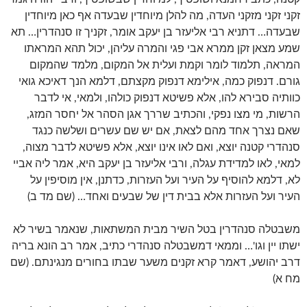
זקני זקני מזקני העדה, מה להלן מיוחדין שבעדה אף כאן מיוחדין
שבעדה… דתניא רבי אליעזר בן יעקב אומר, זקניך זו סנהדרין… תא
שמע מצאן זקן ממרא אבי פגי והמרה עליהן, יכול תהא המראתו
המראה, תלמוד לומר וקמת ועלית אל המקום, מלמד שהמקום
גורם. דנפוק כמה, אילימא דנפוק מקצתם, דלמא הנך דאיכא גואי
כוותיה סבירא להו, אלא פשיטא דנפוק כולהו, ולמאי, אי לדבר
הרשות, מי מצו נפקי, והכתיב שררך אגן הסהר אל יחסר המזג,
שאם נצרך אחד מהם לצאת, אם יש שם עשרים ושלשה כנגד
סנהדרי קטנה יוצא, ואם לאו אינו יוצא, אלא פשיטא לדבר מצוה,
למאי, לאו למדידת עגלה, ורבי אליעזר בן יעקב היא, אמר ליה אביי
לא, דלמא להוסיף על העיר ועל העזרות, כדתנן, אין מוסיפין על
העיר ועל העזרות אלא בבית דין של שבעים ואחד… (שם מד ב)
משבטלה סנהדרין בטל השיר מבית המשתאות, שנאמר בשיר לא
ישתו יין וגו'… וממאי דמשבטלה סנהדרי כתיב, אמר רב הונא בריה
דרב יהושע, דאמר קרא זקנים משער שבתו בחורים מנגינתם. (שם
מח א)