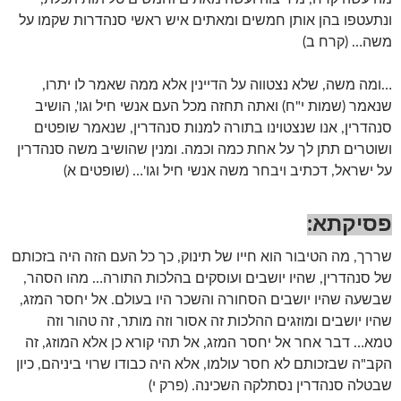
ונתעטפו בהן אותן חמשים ומאתים איש ראשי סנהדרות שקמו על
משה… (קרח ב)
…ומה משה, שלא נצטווה על הדיינין אלא ממה שאמר לו יתרו,
שנאמר (שמות י"ח) ואתה תחזה מכל העם אנשי חיל וגו', הושיב
סנהדרין, אנו שנצטוינו בתורה למנות סנהדרין, שנאמר שופטים
ושוטרים תתן לך על אחת כמה וכמה. ומנין שהושיב משה סנהדרין
על ישראל, דכתיב ויבחר משה אנשי חיל וגו'… (שופטים א)
פסיקתא:
שררך, מה הטיבור הוא חייו של תינוק, כך כל העם הזה היה בזכותם
של סנהדרין, שהיו יושבים ועוסקים בהלכות התורה… מהו הסהר,
שבשעה שהיו יושבים הסחורה והשכר היו בעולם. אל יחסר המזג,
שהיו יושבים ומוזגים ההלכות זה אסור וזה מותר, זה טהור וזה
טמא… דבר אחר אל יחסר המזג, אל תהי קורא כן אלא המוזג, זה
הקב"ה שבזכותם לא חסר עולמו, אלא היה כבודו שרוי ביניהם, כיון
שבטלה סנהדרין נסתלקה השכינה. (פרק י)