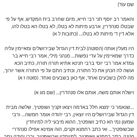
שם עוד)
והאמר רב יוסף תני רבי חייא, מיום שחרב בית המקדש, אף על פי
שבטלו סנהדרין, ארבע מיתות לא בטלו, לא בטלו הא בטלו להו,
אלא דין ד' מיתות לא בטלו… (כתובות ל א)
היו מעלין אותה (הסוטה) לבית דין הגדול שבירושלים ומאיימין עליה
כדרך שמאיימין על עדי נפשות… מנהני מילי, אמר רבי חייא בר
גמדא אמר רבי יוסי ברבי חנינא אתיא תורה תורה, כתיב הכא
ועשה לה הכהן את כל התורה, וכתיב התם על פי התורה אשר יורוך,
מה להלן בשבעים ואחד, אף כאן בשבעים ואחד. (סוטה ז א)
וישלח אותם משה, אותם אלו סנהדרין… (שם מג א)
…שנאמר כי ימצא חלל באדמה ויצאו זקניך ושופטיך, שלשה מבית
דין הגדול שבירושלים היו יוצאין, רבי יהודה אומר חמשה… ורבי
שמעון נמי הא כתיב ושופטיך, ההוא מיבעי ליה למיוחדין
שבשופטיך… ואי כתב רחמנא זקנים, הוה אמינא אפילו סנהדרי
קטנה, כתב רחמנא ושופטיך, למיוחדין שבשופטיך, ורבי יהודה גמר