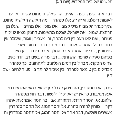
תכשיטו של בית המקדש. (שם ד ג)
דבר אחר שערך כעדר העזים, הר שגלשתן מתוכו עשיתיו גל ועד
לאומות העולם, ואיזה זה, אלו סנהדרין, ומה הגלשה הגלשתן מתוכו,
שניך כעדר הקצובות מילי קצובין, אלו מזכין ואלו מחייבין, שעלו מן
הרחצה, שמזכין את ישראל, שכלם מתאימות, דתנינן מצאו לו זכות
פטרוהו, ואם לאו מעבירין דינו למחר, והן מעבירין זוגות, ושכולה אין
בהם, רבי לוי אמר שמלמדין דבר מתוך דבר… כחוט השני
שפתותיך, רבי יודן אמר כגזירת המלך גזירת בית דין, הן מצווין
בפיהם סקילה שרפה הרג וחנק… רבי עזריה בשם רבי יודה כשם
שחוט הסקרא מבדיל בין דמים העליונים לתחתונים, כך סנהדרין
מבדילים בין טומאה לטהרה, בין איסור להיתר בין פטור לחיוב. (שם
ד י)
שררך אלו סנהדרין, מה תינוק זה כל זמן שהוא במעי אמו אינו חי
אלא מטיבורו, כך אין ישראל יכולין לעשות דבר חוץ מסנהדרין
שלהם. אגן הסהר אדרא דאזהרה, אבון בר חסדי אמר אית אתרון
דקריין וצווחין להזרה סהרה, אל יחסר המזג, אל תחסר סנהדרין
מעשרים ושלשה, דבר אחר אל יחסר המזג, אל תחסר סנהדרין זה