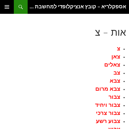
דלג
חיפוש
אספקלריא – קובץ אנציקלופדי למחשבת היהדות
תוכן
תפריט
ראשי
אות – צ
צ
צאן
צאלים
צב
צבא
צבא מרום
צבור
צבור ויחיד
צבור צרכי
צבוע רשע