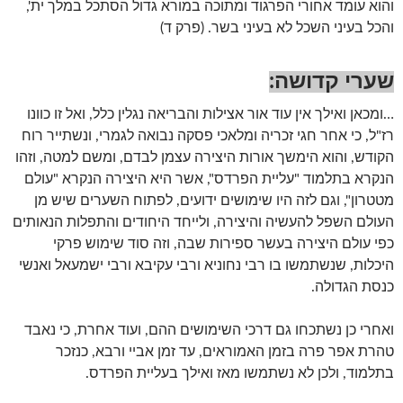
והוא עומד אחורי הפרגוד ומתוכה במורא גדול הסתכל במלך ית',
והכל בעיני השכל לא בעיני בשר. (פרק ד)
שערי קדושה
:
…ומכאן ואילך אין עוד אור אצילות והבריאה נגלין כלל, ואל זו כוונו
רז"ל, כי אחר חגי זכריה ומלאכי פסקה נבואה לגמרי, ונשתייר רוח
הקודש, והוא הימשך אורות היצירה עצמן לבדם, ומשם למטה, וזהו
הנקרא בתלמוד "עליית הפרדס", אשר היא היצירה הנקרא "עולם
מטטרון", וגם לזה היו שימושים ידועים, לפתוח השערים שיש מן
העולם השפל להעשיה והיצירה, ולייחד היחודים והתפלות הנאותים
כפי עולם היצירה בעשר ספירות שבה, וזה סוד שימוש פרקי
היכלות, שנשתמשו בו רבי נחוניא ורבי עקיבא ורבי ישמעאל ואנשי
כנסת הגדולה.
ואחרי כן נשתכחו גם דרכי השימושים ההם, ועוד אחרת, כי נאבד
טהרת אפר פרה בזמן האמוראים, עד זמן אביי ורבא, כנזכר
בתלמוד, ולכן לא נשתמשו מאז ואילך בעליית הפרדס.