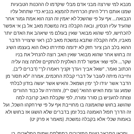
מנבא למי שירצה מבני אדם מבלי שיקדמו לו ההכנות הטבעיות
שמנו אותם רז"ל היותן הכרחיות להמצא בנביא כדי שתחול עליו
הנבואה… אף על פי שהשכל לא יאמין זה הנה הוא אמת גמור אחר
שהעיד עליו הנסיון, ובאה הקבלה בזה נמשכת מאב אל בן אי אפשר
להכחישו, לפי שהוא מבואר שאין בעולם מי שיאהב את האדם יותר
מאביו, ולזה הקבלה שתבא נמשכת מאב לבן ראוי שיצוייר הדבר
ההוא בלב הבן ציור חזק לא ידומה סתירתו כאלו הוא בעצמו השיג
זה בחוש אחר שהוא מבואר שאין האב רוצה להנחיל את בניו
שקר… ולפי שאי אפשר לדת האלקית להתקיים זולתה צוה עליה
הכתוב ואמר, "שאל אביך ויגדך זקניך ויאמרו לך" (דברים ל"ב),
וחייבה מיתה לעובר על דברי קבלת החכמים, אמרה "לא תסור מן
הדבר אשר יגידו לך ימין ושמאל. והאיש אשר יעשה בזדון לבלתי
שמוע וגו' ומת האיש ההוא" (שם י"ז), והזהירה על כבוד ההורים
וצותה להעניש בן סורר ומורה, לפי שקבלת האב קרובה למה
שהושג בחוש שהאמונה בו מחוייבת אף על פי שירחקהו השכל, ועל
זה הדרך תפול האמונה בכל זמן בדברים שלא הושגו אז בחוש ולא
באמות שכלי אלא בקבלה נמשכת. (מאמר א פרק יט)
…ומכאן התבאר טעות המזכירים בתפלתם שמות המלאכים, כי