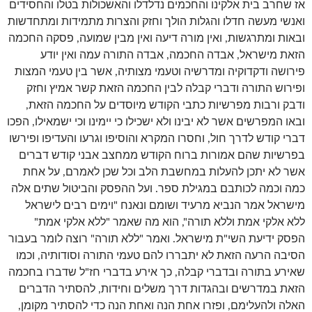
אז שחרב בית אלקינו והחכמים נדלדלו והאשכולות בטלו והחסידים
ואנשי מעשה חדלו והגלות הולך וחזק והצרות מתמידות ומתחדשות
ובאות ומתרגשות, ואין מורה דיעה ואין מבין שמועה, פסקה החכמה
הזאת מישראל, אבדה החכמה, אבדה התורה עמה ואין יודע
פירושה ודקדוקיה ומדרשיה וטעמי מצותיה, אשר בין טעמי המצות
ופירוש התורה ודברי קבלה לבין החכמה הזאת קשר אמיץ וחזק
ודבק ורבות מפרשיות כתבי הקודש מיוסדים על החכמה הזאת,
ובאו המפרשים אשר לא יבינו ולא ישכילו כי יימינו וכי ישמאילו, הפכו
דברי קודש לדרך חול, וחסרו המקרא והוסיפו וגרעו והעדיפו ופירשו
בפרשיות שהם אמורות ברוח הקודש ממחצב אבני קודש דברים
אשר לא יתכן להעלות במחשבת הלב וכל שכן לאמרם, על אחת
כמה וכמה לכותבם במגילת ספר. ועל ההפסק והביטול שתים אלה
מישראל אמר הנביא מרעיד ושומם ונאנח "וימים רבים לישראל
ללא אלקי אמת וללא תורה", הוא מה שאמר "ללא אלקי אמת"
הפסק ידיעת השי"ת מישראל. ואמר "ללא תורה" רוצה לומר בעבור
הסיבה הרעה הזאת לא יתבררו להם טעמי התורה וסודותיה, וכמו
שאירע בתורה ובדברי קבלה, כך אירע בדברי חז"ל שדברו בחכמה
הזאת במדרשים ובהגדות דרך משלים וחידות, להסתיר הדברים
האלה ולהעלימם, ופזרו אחת הנה ואחת הנה כדי להסתיר מקומן,