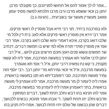
…אמר לו לך אמור להם אל תחושו למניינכם, כך מקובלני מרבן
יוחנן בן זכאי ששמע מרבו ורבו מרבו הלכתא למשה מסיני עמון
ומואב מעשרין מעשר עני בשביעית… (חגיגה ג ב)
ולא במרכבה ביחיד, תני רבי חייא אבל מוסרין לו ראשי פרקים.
אמר רבי זירא אין מוסרין ראשי פרקים אלא לאב בית דין ולכל מי
שלבו דואג בקרבו, איכא דאמרי והוא שלבו דואג בקרבו. אמר רבי
אמי אין מוסרין סתרי תורה אלא למי שיש בו חמשה דברים, דכתיב
שר חמשים ונשוא פנים ויועץ וחכם חרשים ונבון לחש… א"ל רבי
יוחנן לרבי אלעזר תא אגמרך במעשה המרכבה, אמר ליה לא קשאי
(זקנתי), כי קש נח נפשיה דרבי יוחנן, א"ל ר' אסי תא ואגמרך
במעשה מרכבה, א"ל אי זכאי גמירתא מר' יוחנן רבך. רבי יוסף הוה
גמיר מעשה המרכבה, סבי דפומבדיתא הוו תנו במעשה בראשית,
אמרו ליה ליגמור לן מר מעשה מרכבה, אמר להו אגמרון לי מעשה
בראשית, בתר דאגמרון אמרו ליה ליגמרון מר במעשה מרכבה,
אמר להו תנינא בהו דבש וחלב תחת לשונך, דברים המתוקין
מדבש וחלב יהו תחת לשונך. ר' אבהו אמר מהכא, כבשים ללבושך,
דברים שהן כבשונו של עולם יהיו תחת לבושך. אמרו ליה תנינן בהו