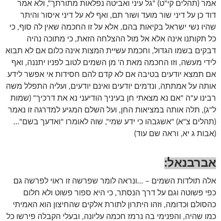
אמר (תהלים קי"ט) "גל עיני ואביטה נפלאות מתורתך", ולא אמר
דוד כן על דיני שור מועד ושור תם, ואף לא על דיני איסור והיתר
שהיו נשי ישראל בקיאות בהם, אלא על זו החכמה שאין לה סוף, כי
כל תקותנו אינה אלא אל מול ההצלחה הזאת, כי מתוכה נהיה
דבקים בשמו הגדול, וחכמת עשיית המצות אינה כלום אם לא תבוא
לידי מעשה, וזו החכמה מאת ה' מן השמים לטוב לפניו יתננה, ואף
אם תמצא יודעים בטיבה אם לא קדם להם חסידות אי אפשר לידע
אותה על אמתתה, ונדמים יודעים ואינם יודעים, ועליה התפלל משה
רבינו ע"ה "אם נא מצאתי חן בעיניך הודיעני נא את דרכיך" (שמות
ל"ג), תלה אותה במציאות החן, ועל השלם המגיע למדרגה זו נאמר
(תהלים צ"א) "אשגבהו כי ידע שמי", שוה לאומרו "ואדעך בשם"…
(אבות ג יא, וראה שם עוד)
אברבנאל
:
אלה תולדות השמים – …ונראה לומר שפרשה זו ראוי לפרשה גם
כפי פשוטה וגם על דרך הנסתר, כי היא ספור פשוט ולא חלום
כהסולם וכדומה, וזהו היתרון לתורת אלקים שהחיצון הוא האמיתי
כמו שהיה, והפנימי בה נרמז חכמה עליונה, ובעלי הקבלה פירשו כל