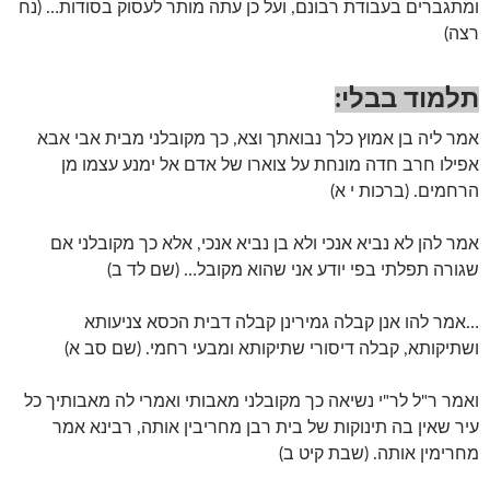
ומתגברים בעבודת רבונם, ועל כן עתה מותר לעסוק בסודות… (נח
רצה)
תלמוד בבלי
:
אמר ליה בן אמוץ כלך נבואתך וצא, כך מקובלני מבית אבי אבא
אפילו חרב חדה מונחת על צוארו של אדם אל ימנע עצמו מן
הרחמים. (ברכות י א)
אמר להן לא נביא אנכי ולא בן נביא אנכי, אלא כך מקובלני אם
שגורה תפלתי בפי יודע אני שהוא מקובל… (שם לד ב)
…אמר להו אנן קבלה גמירינן קבלה דבית הכסא צניעותא
ושתיקותא, קבלה דיסורי שתיקותא ומבעי רחמי. (שם סב א)
ואמר ר"ל לר"י נשיאה כך מקובלני מאבותי ואמרי לה מאבותיך כל
עיר שאין בה תינוקות של בית רבן מחריבין אותה, רבינא אמר
מחרימין אותה. (שבת קיט ב)