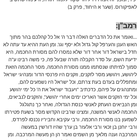
לאפיקורוס. (שער א היחוד, פרק ב)
רמב"ן
:
…ואומר את כל הדברים האלה דבר ה' אל כל קהלכם בהר מתוך
האש הענן והערפל קול גדול ולא יסף וגו'. ומן העת ההיא עד עתה לא
חדל בישראל דור אחר דור שלא נמסרו להם מסורת החכמה, היא
ידיעת השם, על סדר הקבלה תורה שבעל פה, כי משה רבינו ע"ה
סמוך למיתתו שנסתמו ממנו מסורת החכמה, מסר החכמה הזאת
ליהושע, ויהושע מסר לזקנים, וזקנים היו פרנסי הדור ומנהיגי ישראל
ומתפללים בעדם בעת צרתם, וכל ישראל היו נשמעים להם,
ומתנהגים על פיהם, כדכתיב "ויעבוד ישראל את ה' כל ימי יהושע
וכל ימי הזקנים אשר האריכו ימים אחרי יהושע", והזקנים לנביאים,
ומן הנביאים הועתק לאנשי כנסת הגדולה, ואחר כך נתגלגל
החכמה לאנשי המשנה, ומצינו שרבינו הקדוש מסר בשעת פטירתו
לשמעון בנו מסורת החכמה, ורבי עקיבא וחביריו נכנסו לפרדס,
ורבי יוחנן בן זכאי ורבי אלעזר בן ערך שהיו דורשין במעשה
המרכבה וענה מלאך מן השמים ואמר הן הן מעשה המרכבה. ומן