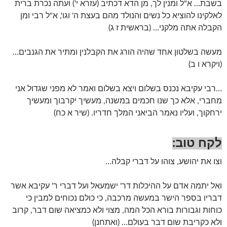
בשבת… א"ל ומנין לך, מן הדא דכתיב (עזרא י') ועתה נכרת ברית
לאלקינו להוציא כל נשים והנולד מהם בעצת ה' וגו', א"ל רבי ומן
הקבלה אתה מלקני… (בראשית ז ג)
מעשה בשלטון אחד שהיה הורג את הקבלנין ומתיר את הגנבים…
(ויקרא ו ב)
…רבי עקיבא נכנס בשלום ויצא בשלום ואמר לא מפני שגדול אני
מחברי, אלא כך שנו חכמים במשנה, מעשיך יקרבוך ומעשיך
ירחקוך, ועליו נאמר הביאני המלך חדריו. (שיר א כח)
לקח טוב
:
וצו את יהושע, צוהו על דברי קבלה…
ואל יתמה אדם על ההיכלות דר' ישמעאל ועל דברי ר' עקיבא אשר
דבריו בספר הישר במעשה מרכבה, כי כולם נכוחים למבין כי
כוחות וגבורות בורא הכל המה, מצוי ולא כמציאה שום דבר, קרוב
ולא כקריבת שום דבר בעולם… (ואתחנן)