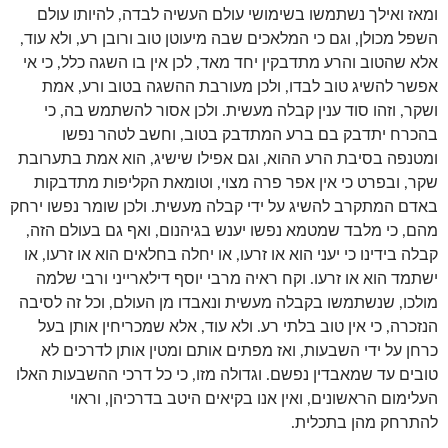
ומאז ואילך נשתמשו בשימושי עולם העשיה לבדה, להיותו עולם
השפל מכולן, וגם כי המלאכים שבה מיעוטן טוב ורובן רע, ולא עוד,
אלא שהטוב והרע מתדבקין יחד מאד, לכן אין בו השגה כלל, כי אי
אפשר להשיג טוב לבדו, ולכן מעורבת ההשגה בטוב ורע, אמת
ושקר, וזהו סוד ענין קבלה מעשית. ולכן אסור להשתמש בה, כי
בהכרח יתדבק בם ברע המתדבק בטוב, וחשב לטהר נפשו
ומטנפה בסיבת הרע ההוא, וגם אפילו שישיג, הוא אמת בתערובת
שקר, ובפרט כי אין אפר פרה מצוי, וטומאת הקליפות מתדבקות
באדם המתקרב להשיג על ידי קבלה מעשית. ולכן שומר נפשו ירחק
מהם, כי מלבד שמטמא נפשו יענש בגיהנום, ואף גם בעולם הזה,
קבלה בידינו כי יעני הוא או זרעו, או יחלה בחלאים הוא או זרעו, או
ישתמד הוא או זרעו. וקח ראיה מרבי יוסף דילארייני ורבי שלמה
מולכו, שנשתמשו בקבלה מעשית ונאבדו מן העולם, וכל זה לסיבה
הנזכרה, כי אין טוב בלתי רע. ולא עוד, אלא שמכריחין אותן בעל
כרחן על ידי השבעות, ואז מפתים אותם ומטין אותן לדרכים לא
טובים עד שמאבדין נפשם. וגדולה מזו, כי כל דרכי ההשבעות האלו
העלימום הראשונים, ואין אנו בקיאים היטב בדרכיהן, וראוי
להתרחק מהן בתכלית.