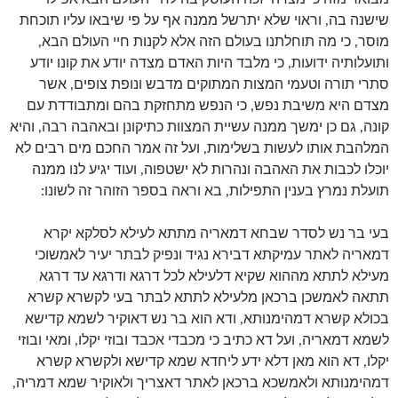
שישנה בה, וראוי שלא יתרשל ממנה אף על פי שיבאו עליו תוכחת
מוסר, כי מה תוחלתנו בעולם הזה אלא לקנות חיי העולם הבא,
ותועלותיה ידועות, כי מלבד היות האדם מצדה יודע את קונו יודע
סתרי תורה וטעמי המצות המתוקים מדבש ונופת צופים, אשר
מצדם היא משיבת נפש, כי הנפש מתחזקת בהם ומתבודדת עם
קונה, גם כן ימשך ממנה עשיית המצוות כתיקונן ובאהבה רבה, והיא
המלהבת אותו לעשות בשלימות, ועל זה אמר החכם מים רבים לא
יוכלו לכבות את האהבה ונהרות לא ישטפוה, ועוד יגיע לנו ממנה
תועלת נמרץ בענין התפילות, בא וראה בספר הזוהר זה לשונו:
בעי בר נש לסדר שבחא דמאריה מתתא לעילא לסלקא יקרא
דמאריה לאתר עמיקתא דבירא נגיד ונפיק לבתר יעיר לאמשוכי
מעילא לתתא מההוא שקיא דלעילא לכל דרגא ודרגא עד דרגא
תתאה לאמשכן ברכאן מלעילא לתתא לבתר בעי לקשרא קשרא
בכולא קשרא דמהימנותא, ודא הוא בר נש דאוקיר לשמא קדישא
לשמא דמאריה, ועל דא כתיב כי מכבדי אכבד ובוזי יקלו, ומאי ובוזי
יקלו, דא הוא מאן דלא ידע ליחדא שמא קדישא ולקשרא קשרא
דמהימנותא ולאמשכא ברכאן לאתר דאצריך ולאוקיר שמא דמריה,