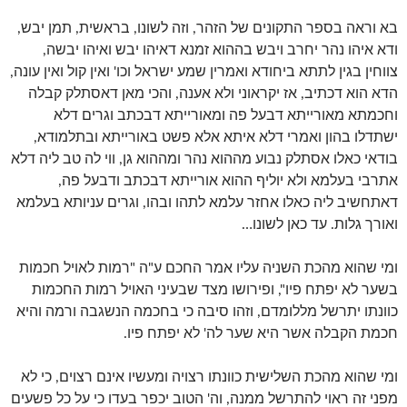
בא וראה בספר התקונים של הזהר, וזה לשונו, בראשית, תמן יבש,
ודא איהו נהר יחרב ויבש בההוא זמנא דאיהו יבש ואיהו יבשה,
צווחין בגין לתתא ביחודא ואמרין שמע ישראל וכו' ואין קול ואין עונה,
הדא הוא דכתיב, אז יקראוני ולא אענה, והכי מאן דאסתלק קבלה
וחכמתא מאורייתא דבעל פה ומאורייתא דבכתב וגרים דלא
ישתדלו בהון ואמרי דלא איתא אלא פשט באורייתא ובתלמודא,
בודאי כאלו אסתלק נבוע מההוא נהר ומההוא גן, ווי לה טב ליה דלא
אתרבי בעלמא ולא יוליף ההוא אורייתא דבכתב ודבעל פה,
דאתחשיב ליה כאלו אחזר עלמא לתהו ובהו, וגרים עניותא בעלמא
ואורך גלות. עד כאן לשונו…
ומי שהוא מהכת השניה עליו אמר החכם ע"ה "רמות לאויל חכמות
בשער לא יפתח פיו", ופירושו מצד שבעיני האויל רמות החכמות
כוונתו יתרשל מללומדם, וזהו סיבה כי בחכמה הנשגבה ורמה והיא
חכמת הקבלה אשר היא שער לה' לא יפתח פיו.
ומי שהוא מהכת השלישית כוונתו רצויה ומעשיו אינם רצוים, כי לא
מפני זה ראוי להתרשל ממנה, וה' הטוב יכפר בעדו כי על כל פשעים