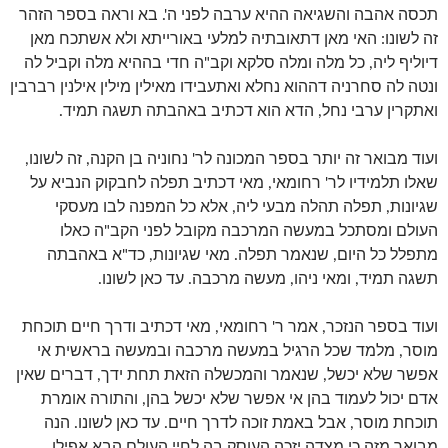
תכסה אהבה והשגיאה ההיא ערבה לפני ה'. בא וראה בספר הזהר
זה לשונו: האי מאן דתאובתיה למלעי באורייתא ולא אשתכח מאן
דיוליף ליה, כל מלה ומלה סלקא וקב"ה חדי בההיא מלה וקביל לה
ונטה לה סחרניה דההוא נחלא ואתעבידו מאילין מילין אילנין רברבין
ואתקרין ערבי נחל, הדא הוא דכתיב באהבתה תשגה תמיד.
ועוד מבואר זה יותר בספר המכונה לר' נחוניה בן הקנה, זה לשונו,
שאלו תלמידיו לר' רחומאי, מאי דכתיב תפלה לחבקוק הנביא על
שגיונות, תפלה תהלה מבעי ליה, אלא כל המפנה לבו מעסקי
העולם ומסתכל במעשה המרכבה מקובל לפני הקב"ה כאלו
מתפלל כל היום, שנאמר תפלה. מאי שגיונות, כד"א באהבתה
תשגה תמיד, ומאי ניהו, מעשה מרכבה. עד כאן לשונו.
ועוד בספר הנזכר, אמר ר' רחומאי, מאי דכתיב ודרך חיים תוכחת
מוסר, מלמד שכל הרגיל במעשה מרכבה ובמעשה בראשית אי
אפשר שלא יכשל, שנאמר והמכשלה הזאת תחת ידך, דברים שאין
אדם יכול לעמוד בהן אי אפשר שלא יכשל בהן, והתורה אומרת
תוכחת מוסר, אבל באמת זוכה לדרך חיים. עד כאן לשונו. הנה
מבואר מזה כי מצדה יזכה העוסק בה לחיי העולם הבא אפילו