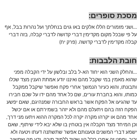
מסכת סופרים
:
…ושני מזמורים הללו אלקים באו גוים בנחלתך ועל נהרות בבל, אף
על פי שבכל מקום מקדימין דברי קדושה לדברי קבלה, בזה דברי
קבלה מקדימין לדברי קדושה. (פרק יח)
חובת הלבבות
:
…והחלק השני הוא יחוד הא-ל בלב ובלשון על ידי הקבלה מפני
שהוא מאמין במי שקבל מהם ואיננו יודע אמתת הענין מצד שכלו
ותבונתו, והוא כעיור הנמשך אחרי פקח ואפשר שיקבל ממקבל
כמותו, והוא בחברת עורים, שם כל אחד מהם ידו על שכם חבירו
עד שהגיעו אל הפקח אשר בראש החבורה שמנהיגם, שאם יפשע
הפקח הזה בהם ויתעלם מהם ולא יזהר בשמירתם או אם יכשל
אחד מהם או יקרהו מקרה יקרה לכל המקרה ההוא ויתעו מני דרך,
וכן המיחד מצד הקבלה אין בוטחין בו שלא יבא לידי שיתוף, שאם
ישמע דברי המשנים וטענותם אפשר שתשתנה דעתו ויטעה ולא
יכיר, ומפני זה אמרו רז"ל הוי שקוד ללמוד תורה, ודע מה שתשיב