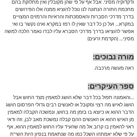
ודקדוקיה מסיני. אבל אף על פי שהן מקובלין ואין מחלוקת בהם
מחכמת התורה הנתונה לנו נוכל להוציא ממנה אלו הפירושים
בדרך מדרכי הסברות והאסמכתות והראיות והרמזים המצויים
במקרא… ועל כן כל דבר שאין לו רמז במקרא ואינו נקשר בו ואי
אפשר להוציאו בדרך מדרכי הסברא עליו לבדו נאמר הלכה למשה
מסיני… (הקדמת זרעים)
מורה נבוכים
:
ראה מעשה מרכבה.
ספר העיקרים
:
…והאמונה תפול בכל דבר שלא הושג למאמין מצד החוש אבל
הושג לאיש מה רצוי ומקובל או לאנשים רבים גדולי הפרסום הושג
הדבר ההוא או כיוצא בו בזמן מה בחוש, ונמשכה הקבלה למאמין
מן האיש ההוא או האנשים ההם קבלה נמשכת מאב לבן, וזה ודאי
ראוי להאמין בו קרוב אל מה שהעיד עליו החוש למאמין ההוא, אף
על פי שלא יאמתהו השכל כמו מה שנתאמת בנסיון היות השי"ת