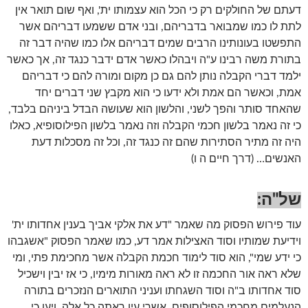
דעתם של החולקים רק כי הכל הוא עצמותו ית', ואף שום תואר אין
לתת לו כמו שמבואר בדבריהם, ובני אדם ששמעו דבריהם אשר
התפשטו בעונותינו הרבים שמים דבריהם אלו כמו שהיה דבר זה
בתורת משה רבינו ע"ה ויבהלו כאשר אדם ידבר כנגד זה, אך כאשר
ילמד דברי הקבלה נותן להם גם כן מקום ומורה להם כי דבריהם
אמת, וכאשר הם אמת ולא ידעו כי הוא מקבץ שני דברים יחד
שהאחד סותר והפך לשני, והלשון הוא שעושה הבדל ביניהם בלבד,
כי זה נאמר בלשון חכמי הקבלה וזה נאמר בלשון הפילוסופיא, כאלו
היה זה מתיר הסתירות שהם זה כנגד זה, וכל זה מסכלות דעת
האנשים… (דרך חיים ה ו)
של"ה
:
עוד פירוש הפסוק מה שאמר "דע את אלקי אביך בענין אחדותו ית'
וידיעת שמותיו וסוד האצילות אמר דע, כמו שאמר הפסוק "אשגבהו
כי ידע שמי", הוא סוד לימוד חכמת הקבלה אשר מחכימת פתי, ומי
שלא ראה אור החכמה זו לא ראה מאורות מימיו, כי אז יבין וישכיל
סוד אחדותו ב"ה וסוד השגחתו ועניני התוארים הנזכרים בתורה
הנעלמים מחכמי הפילוסופים, אשרי עין ראתה כל אלה, ויען כי