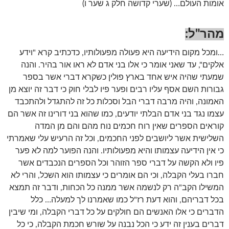
אומות העולם… (שערי קדושה חלק ג שער ו)
מהר"ל
:
…ומכל מקום הידיעה היא פעולה מפעולותיו, כדכתיב קרא "וידע
אלקים", עד שאני אומר כי אלו בני אדם לא ראו אור בהיר. והנה
שמעתי שהיה איש אחד בארץ פולין כשקרא דברי אשר בספר
גבורות השם אסף עליו רבים ופער פיו לבלי חוק כי דבר זה יוצא מן
האמונה, והיה מרבה דברי הבל וסכלות כל זה להתגדל ולהתכבד
עצמו נגד בני אדם הבלתי יודעים, כמו שהוא בני דורינו זה אשר הם
קוראים הספרים שאין רוח חכמים נוח מהם והם מן המדה
השלישית אשר ליושבים לפני החכמים, וכל זה הרעיש עלי שאמרתי
כי אין הידיעה עצמותו והיא מפעולותיו. והנה הפוער למה לא פער
פיו ולא הקשה על דברי ספר הזוהר וכל הספרים הנכבדים אשר
חברו בעלי הקבלה, וכי הם אומרים כי עצמותו הוא השכל, והרי לא
המשילו הקב"ה רק לנשמה אשר ממנה כל הכחות, ודבר זה תמצא
בכל דבריהם, והוא דעת רז"ל כמו שאמרנו לך למעלה… כלל
הדברים כי אלו האנשים הם חולקים על כל דברי הקבלה, ומי שיבין
דברים בענין זה ידע כי הכל נבנה על שורש חכמת הקבלה, כי כל