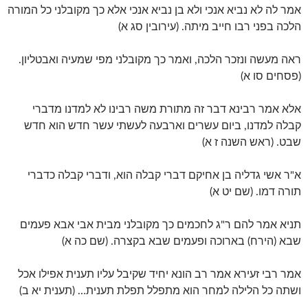
אמר לה לא נביא אנכי ולא בן נביא אנכי אלא כך מקובלני כל המורה
הלכה בפני רבו חייב מיתה. (עירובין סג א)
ראה מעשה ונזכר הלכה, ואמר כך מקובלני מפי שמעיה ואבטליון.
(פסחים סו א)
אלא אמר רבינא דבר זה מתורת משה רבינו לא למדנו מדברי
קבלה למדנו, ביום עשרים וארבעה לעשתי עשר חדש הוא חדש
שבט. (ראש השנה ז א)
א"ר אשי גדליה בן אחיקם דברי קבלה הוא, ודברי קבלה כדברי
תורה דמו. (שם יט א)
תניא אמר להם ר"ג לחכמים כך מקובלני מבית אבי אבא פעמים
שבא (הירח) בארוכה ופעמים שבא בקצרה. (שם כה א)
אמר רבי זעירא אמר רב הונא יחיד שקיבל עליו תענית אפילו אכל
ושתה כל הלילה למחר הוא מתפלל תפלת תענית… (תענית יא ב)