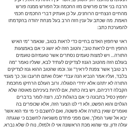
הרבה בני אדם פורשים מזו החכמה וכל הפורש ממנה פורש
מהחיים הנצחיים הרוחנים, על כן אעתיק דברי החכמים חכמי
האמת. מה שכתב על ענין הזה הרב בעל מנחת יהודה בהקדמתו
להמערכת כתב:
ראוי שיחפוץ האדם בחיים כדי לראות בטוב, שנאמר "מי האיש
החפץ חיים לראות טוב", והטוב הזה לא יושג כי אם באמצעות
התורה… ויש למצות טעמים נסתרים אשר טועמיהם טועמים
בעולם הזה מהטוב הגנוז לצדיקים לעתיד לבא, שעליו נאמר "מה
רב טובך אשר צפנת ליראיך" וגו'. וכמו שהטוב ההוא גנוז לצדיקים
בלבד, ועליו אמר הנביא הנה עבדי יאכלו ואתם תרעבו וגו', כך מגנזי
התורה לא יתהנו אלא יחידי הסגולה. ורוב העולם הרחיקו מחכמת
הקבלה דרכיהם, ויש בזה כתות, אם להיות בעיניהם מאוסה שלא
יחפוץ כסיל בתבונה כי אם בהגלות לבו, רוצה לומר בדברים
הגלוים והוא הפשט, ולא די לנו הצער הזה, אלא שכופרים בה
ואומרים שאין בתורה אלא פשטה, ואם לחשבם כי מי ומי הוא אשר
יבא אל שער המלך, ואם מפני פחדם משגיאה לחשבם כי שגגתה
עולה זדון, ומי שהוא מכת הראשונה אוי לו ולמזלו, נוח לו שלא נברא.