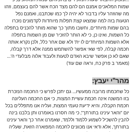
שמות המלאכים אמנם הם להם מצד הכח אשר להם בעצמם, וזהו
מה שהוזהר עליו בדבור לא יהיה לך כמו שכתבנו, ואמנם נפל
הטעות בזה למה שמצאו קצת תפלות מיוחדות לקדמונים נזכרו
בהם שמות מיוחדים, וחשבו מתוך כך שהוא מותר להכניס בתפלה
כל השמות, ואינו כן, כי לא הותר להזכיר שם מן השמות בתפלה
אלא השמות המיוחדים לו ית' ולא שם אחר כלל, ולכן נקרא אותה
חכמה קבלה, לפי שאי אפשר להשתמש ממנה אלא דרך קבלה,
שאם לא כן אפשר שיבא האדם לטעות ולעבוד אלוה מבלעדי ה'…
(מאמר ב פרק כח, וראה שם עוד)
מהר"י יעבץ
:
כל שחכמתו מרובה ממעשיו… גם יתכן לפרש כי החכמה הנזכרת
בזו המשנה אינה חכמת עשיית המצות, כי אם החכמה העליונה
חכמת הקבלה, והיא ידיעת טעמי המצות, ועליה אנו מתפללים בכל
יום "והאר עינינו בתורתך", כי מה חסרנו באומרנו ותן בלבנו בינה
להבין להשכיל לשמוע ללמוד וללמד, שאמרנו אחר כך והאר עינינו
בתורתך, אלא ודאי אנו מכוונים לחכמה המפוארה הזאת, שעליה