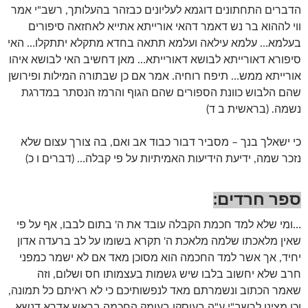
הדברים התחתונים דוגמא לעליונים כבזהר בהעלותך, רשב"י אמר
ווי לההוא בר נש דאמר דהאי אורייתא אתייא לאחזאה סיפורים
בעלמא… עלמא עילאה ועלמא תתאה בחדא מתקלא יתתקלו… האי
סיפורא דאורייתא לבושא דאורייתא… מאן דחשיב האי לבושא איהו
אורייתא ממש… תיפח רוחיה. אמר אם כן שבתורה המילות ופירושן
שהם הלבוש כוונת הספורים שהם הגוף והרמז הנסתר במדרגת
נשמה. (בראשית ב ד)
כי ישאלך בנך – מסביר דבור כבוד אב ואם, בה צורך עצום שלא
נזכר שמה, ידיעת הידיעות האמיתיות על פי קבלה… (דברים ו כ)
ספר חרדים
:
…ומי שלא למד חכמת הקבלה עובד את ה' בתום לבבו, אף על פי
שאין מלאכתו שלמה מלאכת ה' תקרא בשומו על לב ברעדה אדון
יחיד, אך אשר למד החכמה הוא מסוכן מאד אם לא ישמר כמפני
חרב שלא יחשוב בלבו שיש גשמות בעצמותו חס ושלום, וזה
שאמר הכתוב ונשמרתם מאד לנפשותיכם כי לא ראיתם כל תמונה,
וכן מצינו לרשב"י ע"ה בעוסקו בעומק החכמה בראש אדרא דנשא