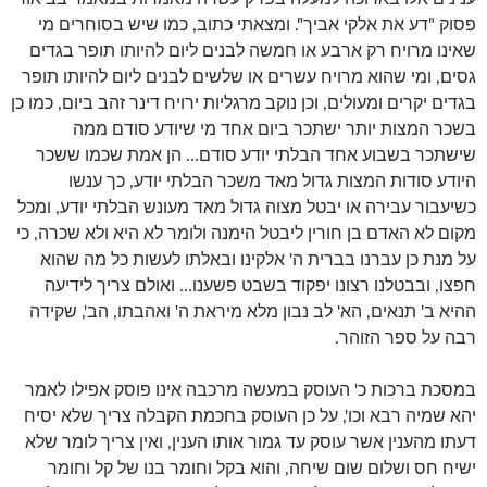
פסוק "דע את אלקי אביך". ומצאתי כתוב, כמו שיש בסוחרים מי
שאינו מרויח רק ארבע או חמשה לבנים ליום להיותו תופר בגדים
גסים, ומי שהוא מרויח עשרים או שלשים לבנים ליום להיותו תופר
בגדים יקרים ומעולים, וכן נוקב מרגליות ירויח דינר זהב ביום, כמו כן
בשכר המצות יותר ישתכר ביום אחד מי שיודע סודם ממה
שישתכר בשבוע אחד הבלתי יודע סודם… הן אמת שכמו ששכר
היודע סודות המצות גדול מאד משכר הבלתי יודע, כך ענשו
כשיעבור עבירה או יבטל מצוה גדול מאד מעונש הבלתי יודע, ומכל
מקום לא האדם בן חורין ליבטל הימנה ולומר לא היא ולא שכרה, כי
על מנת כן עברנו בברית ה' אלקינו ובאלתו לעשות כל מה שהוא
חפצו, ובבטלנו רצונו יפקוד בשבט פשענו… ואולם צריך לידיעה
ההיא ב' תנאים, הא' לב נבון מלא מיראת ה' ואהבתו, הב', שקידה
רבה על ספר הזוהר.
במסכת ברכות כ' העוסק במעשה מרכבה אינו פוסק אפילו לאמר
יהא שמיה רבא וכו', על כן העוסק בחכמת הקבלה צריך שלא יסיח
דעתו מהענין אשר עוסק עד גמור אותו הענין, ואין צריך לומר שלא
ישיח חס ושלום שום שיחה, והוא בקל וחומר בנו של קל וחומר