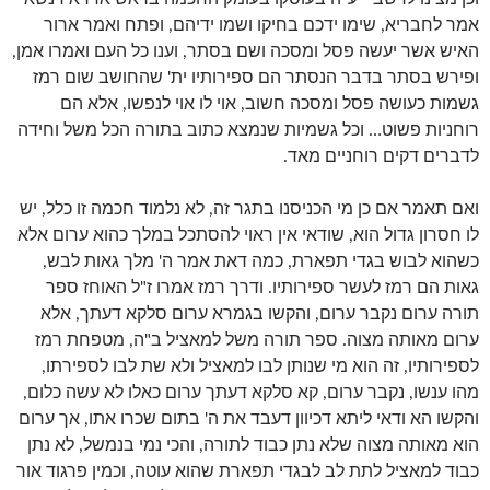
אמר לחבריא, שימו ידכם בחיקו ושמו ידיהם, ופתח ואמר ארור
האיש אשר יעשה פסל ומסכה ושם בסתר, וענו כל העם ואמרו אמן,
ופירש בסתר בדבר הנסתר הם ספירותיו ית' שהחושב שום רמז
גשמות כעושה פסל ומסכה חשוב, אוי לו אוי לנפשו, אלא הם
רוחניות פשוט… וכל גשמיות שנמצא כתוב בתורה הכל משל וחידה
לדברים דקים רוחניים מאד.
ואם תאמר אם כן מי הכניסנו בתגר זה, לא נלמוד חכמה זו כלל, יש
לו חסרון גדול הוא, שודאי אין ראוי להסתכל במלך כהוא ערום אלא
כשהוא לבוש בגדי תפארת, כמה דאת אמר ה' מלך גאות לבש,
גאות הם רמז לעשר ספירותיו. ודרך רמז אמרו ז"ל האוחז ספר
תורה ערום נקבר ערום, והקשו בגמרא ערום סלקא דעתך, אלא
ערום מאותה מצוה. ספר תורה משל למאציל ב"ה, מטפחת רמז
לספירותיו, זה הוא מי שנותן לבו למאציל ולא שת לבו לספירתו,
מהו ענשו, נקבר ערום, קא סלקא דעתך ערום כאלו לא עשה כלום,
והקשו הא ודאי ליתא דכיוון דעבד את ה' בתום שכרו אתו, אך ערום
הוא מאותה מצוה שלא נתן כבוד לתורה, והכי נמי בנמשל, לא נתן
כבוד למאציל לתת לב לבגדי תפארת שהוא עוטה, וכמין פרגוד אור