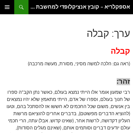
דלג
חיפוש
אספקלריא – קובץ אנציקלופדי למחשבת היהדות
תוכן
תפריט
ראשי
ערך: קבלה
קבלה
(ראה גם: הלכה למשה מסיני, מסורת, מעשה מרכבה)
זהר
:
רבי שמעון אומר אלו הייתי נמצא בעולם, כאשר נתן הקב"ה ספרו
של חנוך בעולם, וספרו של אדם, הייתי מתאמץ שלא יהיו נמצאים
בין אנשים, משום שכל החכמים לא חששו אז להסתכל בהם, וטעו
(להוציא הדברים מפשוטם), בדברים אחרים להוציאם מרשות
העליון דקדושה, לרשות אחר, (שאינו קדוש. אבל) עתה, הרי חכמי
עולם יודעים דברים וסותמים אותם, (שאינם מגלים הסודות),