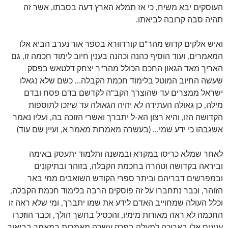
העוסקים יבא משיח, כי אז תמלא הארץ דעה בסבתו, אשר זה
תהיה סבה קרובה לביאתו.
ואיש אלקים קדוש מהר"ם קורדוורא בספר אור נערב הביא אלו
המאמרים, ועוד הוסיף כהנה וכהנה בענין חיוב לימוד חכמה זו, גם
האריך מאד הגאון החכם הכולל מהר"ר יצחק דלטאש בפסק
שעשה החיוב המוטל בלימוד חכמת הקבלה… כשם שלא נגאלו
ישראל ממצרים עד שהוצרך הקב"ה לקדשם בדם פסח ובדם
מילה, כן גאולה העתידה לא יהיה הגאולה עד שיזכו לתוספות
הקדושה הזו, והיא רצון הא-ל יתברך ואשרי הזוכה בה, ועליו נאמר
אשגבהו כי ידע שמי… (בעשרה מאמרות מאמר א, ועיין שם עוד)
לאחר שמלא כריסו במקרא ובמשנה ותלמוד יתעסק באימה
וביראה בקדושה וטהרה בחכמת הקבלה, בזוהר ובתיקונים
ובמפרשים דבריהם וביתר ספרי הקודש השואבים ממי באר
הזוהר, וכבר נתחברו על זה פוסקים הרבה בלימוד חכמת הקבלה,
וכלל העולה שמחוייב האדם לידע את שמו יתברך, ומי שלא ראה זו
החכמה לא ראה מאורות מימיו, והכסיל בחשך הולך, וכבר הוזכרו
ענינים אלו בארוכה למעלה בפרק עשרה מאמרות במאמר בביאור