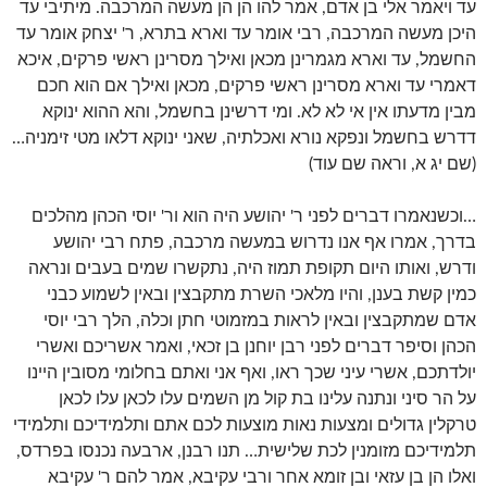
עד ויאמר אלי בן אדם, אמר להו הן הן מעשה המרכבה. מיתיבי עד
היכן מעשה המרכבה, רבי אומר עד וארא בתרא, ר' יצחק אומר עד
החשמל, עד וארא מגמרינן מכאן ואילך מסרינן ראשי פרקים, איכא
דאמרי עד וארא מסרינן ראשי פרקים, מכאן ואילך אם הוא חכם
מבין מדעתו אין אי לא לא. ומי דרשינן בחשמל, והא ההוא ינוקא
דדרש בחשמל ונפקא נורא ואכלתיה, שאני ינוקא דלאו מטי זימניה…
(שם יג א, וראה שם עוד)
…וכשנאמרו דברים לפני ר' יהושע היה הוא ור' יוסי הכהן מהלכים
בדרך, אמרו אף אנו נדרוש במעשה מרכבה, פתח רבי יהושע
ודרש, ואותו היום תקופת תמוז היה, נתקשרו שמים בעבים ונראה
כמין קשת בענן, והיו מלאכי השרת מתקבצין ובאין לשמוע כבני
אדם שמתקבצין ובאין לראות במזמוטי חתן וכלה, הלך רבי יוסי
הכהן וסיפר דברים לפני רבן יוחנן בן זכאי, ואמר אשריכם ואשרי
יולדתכם, אשרי עיני שכך ראו, ואף אני ואתם בחלומי מסובין היינו
על הר סיני ונתנה עלינו בת קול מן השמים עלו לכאן עלו לכאן
טרקלין גדולים ומצעות נאות מוצעות לכם אתם ותלמידיכם ותלמידי
תלמידיכם מזומנין לכת שלישית… תנו רבנן, ארבעה נכנסו בפרדס,
ואלו הן בן עזאי ובן זומא אחר ורבי עקיבא, אמר להם ר' עקיבא