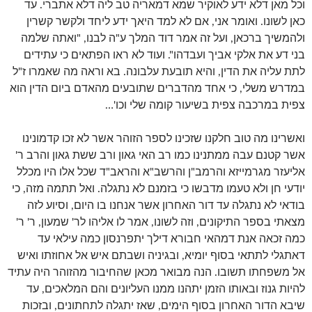
וכל מאן דלא ידע לאוקיר שמא דמאריה טב ליה דלא אתברי. עד
כאן לשונו. ואומר אני, אם לא למד היאך ידע ליחד ולקשר קשרין
ולהמשיך ברכאן, ועל זה אמר דוד המלך ע"ה לבנו, "ואתה שלמה
בני דע את אלקי אביך ועבדהו". ועוד לא ראו הפתאים כי עתידים
לתת עליה את הדין, והיא תובעת עלבונה. בא וראה מה שאמרו ז"ל
במדרש משלי, כי אחד מהדברים שתובעים מהאדם ביום הדין הוא
צפית במרכבה צפית בשיעור קומה שלי וכו'…
ואשרינו מה טוב חלקנו שזכינו לספר הזוהר אשר לא זכו קדמונינו
אשר קטנם עבה ממתנינו כמו רב האי גאון ורב ששת גאון והרב ר'
אליעזר מגרמייזא והרמב"ן והרשב"א והראב"ד שכל אלו היו מכלל
יודעי חן ולא טעמו מדבשו כי בזמנם לא נתגלה. ואל תתמה מזה, כי
בודאי לא נתגלה עד דור האחרון אשר אנחנו בו היום, וסיוע לזה
מצאתי בספר התיקונים, וזה לשונו, אמר לו אליהו לר' שמעון, ר' ר'
כמה זכאה אנת דמהאי חבורא דילך יתפרנסון כמה עילאי עד
דאתגלי לתתאי בסוף יומיא, ובגיניה ושבתם איש אל אחוזתו ואיש
אל משפחתו תשובו. הנה מבואר מכאן שהחיבור מהזוהר היה עתיד
להיות גנוז ובאותו הזמן יתהנו ממנו העליונים והם המלאכים, עד
שיבא הדור האחרון בסוף הימים, שאז יתגלה לתחתונים, ובזכות