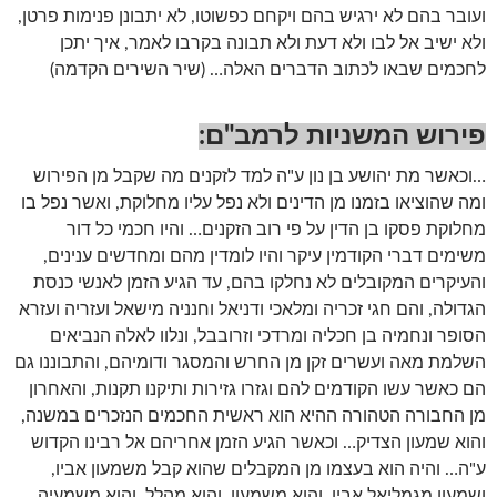
ועובר בהם לא ירגיש בהם ויקחם כפשוטו, לא יתבונן פנימות פרטן,
ולא ישיב אל לבו ולא דעת ולא תבונה בקרבו לאמר, איך יתכן
לחכמים שבאו לכתוב הדברים האלה… (שיר השירים הקדמה)
פירוש המשניות לרמב"ם
:
…וכאשר מת יהושע בן נון ע"ה למד לזקנים מה שקבל מן הפירוש
ומה שהוציאו בזמנו מן הדינים ולא נפל עליו מחלוקת, ואשר נפל בו
מחלוקת פסקו בן הדין על פי רוב הזקנים… והיו חכמי כל דור
משימים דברי הקודמין עיקר והיו לומדין מהם ומחדשים ענינים,
והעיקרים המקובלים לא נחלקו בהם, עד הגיע הזמן לאנשי כנסת
הגדולה, והם חגי זכריה ומלאכי ודניאל וחנניה מישאל ועזריה ועזרא
הסופר ונחמיה בן חכליה ומרדכי וזרובבל, ונלוו לאלה הנביאים
השלמת מאה ועשרים זקן מן החרש והמסגר ודומיהם, והתבוננו גם
הם כאשר עשו הקודמים להם וגזרו גזירות ותיקנו תקנות, והאחרון
מן החבורה הטהורה ההיא הוא ראשית החכמים הנזכרים במשנה,
והוא שמעון הצדיק… וכאשר הגיע הזמן אחריהם אל רבינו הקדוש
ע"ה… והיה הוא בעצמו מן המקבלים שהוא קבל משמעון אביו,
ושמעון מגמליאל אביו, והוא משמעון, והוא מהלל, והוא משמעיה