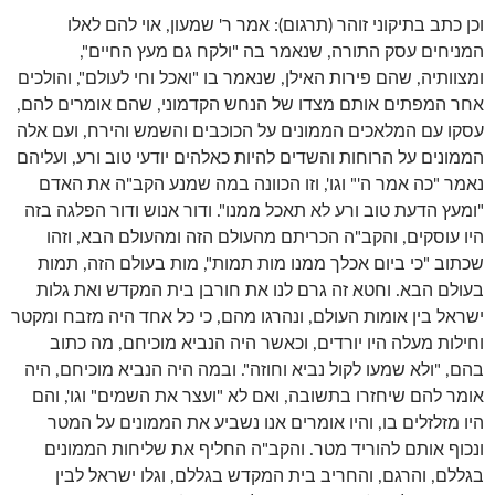
וכן כתב בתיקוני זוהר (תרגום): אמר ר' שמעון, אוי להם לאלו
המניחים עסק התורה, שנאמר בה "ולקח גם מעץ החיים",
ומצוותיה, שהם פירות האילן, שנאמר בו "ואכל וחי לעולם", והולכים
אחר המפתים אותם מצדו של הנחש הקדמוני, שהם אומרים להם,
עסקו עם המלאכים הממונים על הכוכבים והשמש והירח, ועם אלה
הממונים על הרוחות והשדים להיות כאלהים יודעי טוב ורע, ועליהם
נאמר "כה אמר ה'" וגו', וזו הכוונה במה שמנע הקב"ה את האדם
"ומעץ הדעת טוב ורע לא תאכל ממנו". ודור אנוש ודור הפלגה בזה
היו עוסקים, והקב"ה הכריתם מהעולם הזה ומהעולם הבא, וזהו
שכתוב "כי ביום אכלך ממנו מות תמות", מות בעולם הזה, תמות
בעולם הבא. וחטא זה גרם לנו את חורבן בית המקדש ואת גלות
ישראל בין אומות העולם, ונהרגו מהם, כי כל אחד היה מזבח ומקטר
וחילות מעלה היו יורדים, וכאשר היה הנביא מוכיחם, מה כתוב
בהם, "ולא שמעו לקול נביא וחוזה". ובמה היה הנביא מוכיחם, היה
אומר להם שיחזרו בתשובה, ואם לא "ועצר את השמים" וגו', והם
היו מזלזלים בו, והיו אומרים אנו נשביע את הממונים על המטר
ונכוף אותם להוריד מטר. והקב"ה החליף את שליחות הממונים
בגללם, והרגם, והחריב בית המקדש בגללם, וגלו ישראל לבין