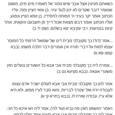
כשאתם מגיעין אצל אבני שיש טהור אל תאמרו מים מים, משום
שנאמר דובר שקרים לא יכון לנגד עיני. בן עזאי הציץ ומת, עליו
הכתוב אומר יקר בעיני ה' המותה לחסידיו, בן זומא הציץ ונפגע,
ועליו הכתוב אומר דבש מצאת אכול דייך פן תשבענו והקאתו, אחר
קיצץ בנטיעות, רבי עקיבא יצא בשלום. (שם יד ב)
…אמר (דוד) כך מקובלני מבית דינו של שמואל הרמתי כל המוסר
עצמו למות על דברי תורה אין אומרים דבר הלכה משמו. (בבא
קמא סא א)
…אמרה ליה כך מקובלני מבית אבי אבא כל השערים ננעלים חוץ
משערי אונאה. (בבא מציעא נט ב)
אמר להן כך מקובלני מבית אבי אבא לעולם ישכיר אדם עצמו
לעבודה זרה ואל יצטרך לבריות, והוא סבר לע"ז ממש, ולא היא
אלא ע"ז, עבודה שזרה לו. (בבא בתרא קי א)
ויאמר יהושפט האין פה נביא (עוד לה'), אמר ליה הא איכא כל הני,
אמר ליה כך מקובלני מבית אבי אבא סיגנון אחד עולה לכמה